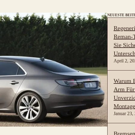
NEUESTE BEI
Regeneri
Reman-T
Sie Sich
Untersch
April 2, 2
Warum B
Arm Für
Unverzic
Montage
Januar 23,
Bremsen 