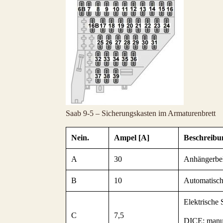
Saab 9-5 – Sicherungskasten im Armaturenbrett
Nein.
Ampel [A]
Beschreibu
A
30
Anhängerbe
B
10
Automatisch
Elektrische 
C
7,5
DICE: manue