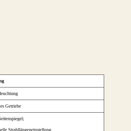
ng
leuchtung
es Getriebe
Seitenspiegel;
lle Strahllängeneinstellung.