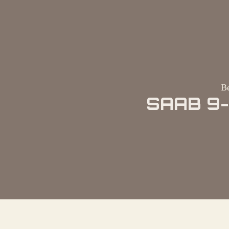
Be
SAAB 9-