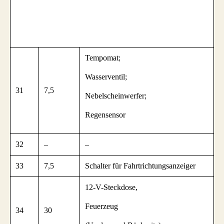
Tempomat;
Wasserventil;
31
7,5
Nebelscheinwerfer;
Regensensor
32
–
–
33
7,5
Schalter für Fahrtrichtungsanzeiger
12-V-Steckdose,
Feuerzeug
34
30