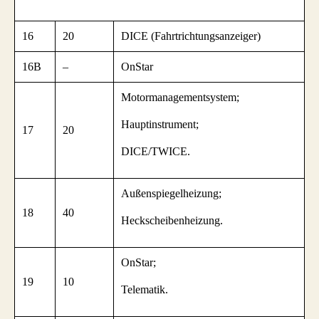
16
20
DICE (Fahrtrichtungsanzeiger)
16B
–
OnStar
Motormanagementsystem;
Hauptinstrument;
17
20
DICE/TWICE.
Außenspiegelheizung;
18
40
Heckscheibenheizung.
OnStar;
19
10
Telematik.