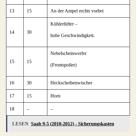
13
15
An der Ampel rechts vorbei
Kühlerlüfter –
14
30
hohe Geschwindigkeit.
Nebelscheinwerfer
15
15
(Frontspoiler)
16
30
Heckscheibenwischer
17
15
Horn
18
–
–
LESEN
Saab 9-5 (2010-2012) - Sicherungskasten