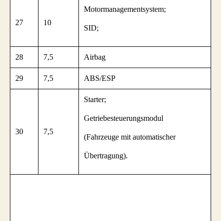
Motormanagementsystem;
27
10
SID;
28
7,5
Airbag
29
7,5
ABS/ESP
Starter;
Getriebesteuerungsmodul
30
7,5
(Fahrzeuge mit automatischer
Übertragung).