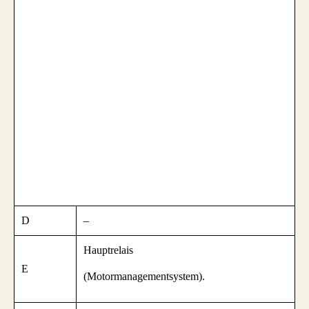
D
–
Hauptrelais
E
(Motormanagementsystem).