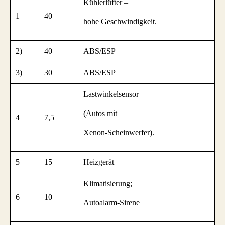
Kühlerlüfter –
1
40
hohe Geschwindigkeit.
2)
40
ABS/ESP
3)
30
ABS/ESP
Lastwinkelsensor
(Autos mit
4
7,5
Xenon-Scheinwerfer).
5
15
Heizgerät
Klimatisierung;
6
10
Autoalarm-Sirene