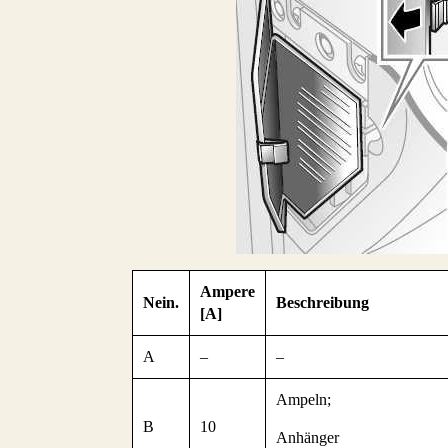
Ampere
Nein.
Beschreibung
[A]
A
–
–
Ampeln;
B
10
Anhänger