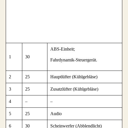
ABS-Einheit;
1
30
Fahrdynamik-Steuergerät.
2
25
Hauptlüfter (Kühlgebläse)
3
25
Zusatzlüfter (Kühlgebläse)
4
–
–
5
25
Audio
6
30
Scheinwerfer (Abblendlicht)