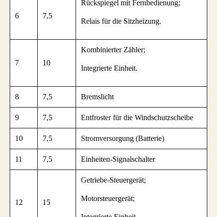
Rückspiegel mit Fernbedienung;
6
7,5
Relais für die Sitzheizung.
Kombinierter Zähler;
7
10
Integrierte Einheit.
8
7,5
Bremslicht
9
7,5
Entfroster für die Windschutzscheibe
10
7,5
Stromversorgung (Batterie)
11
7,5
Einheiten-Signalschalter
Getriebe-Steuergerät;
Motorsteuergerät;
12
15
Integrierte Einheit.