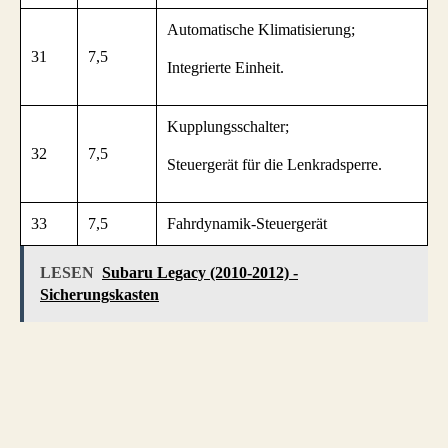
Automatische Klimatisierung;
31
7,5
Integrierte Einheit.
Kupplungsschalter;
32
7,5
Steuergerät für die Lenkradsperre.
33
7,5
Fahrdynamik-Steuergerät
LESEN
Subaru Legacy (2010-2012) -
Sicherungskasten