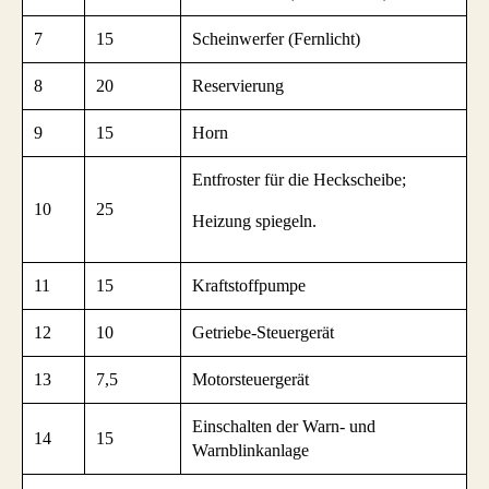
7
15
Scheinwerfer (Fernlicht)
8
20
Reservierung
9
15
Horn
Entfroster für die Heckscheibe;
10
25
Heizung spiegeln.
11
15
Kraftstoffpumpe
12
10
Getriebe-Steuergerät
13
7,5
Motorsteuergerät
Einschalten der Warn- und
14
15
Warnblinkanlage