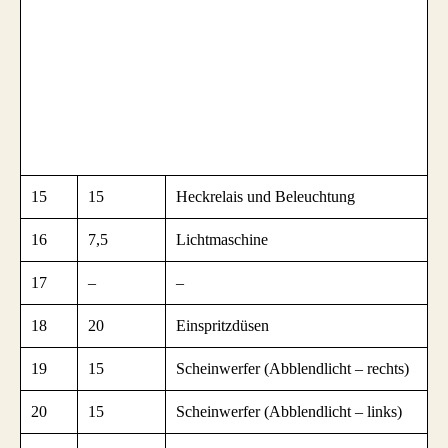
15
15
Heckrelais und Beleuchtung
16
7,5
Lichtmaschine
17
–
–
18
20
Einspritzdüsen
19
15
Scheinwerfer (Abblendlicht – rechts)
20
15
Scheinwerfer (Abblendlicht – links)