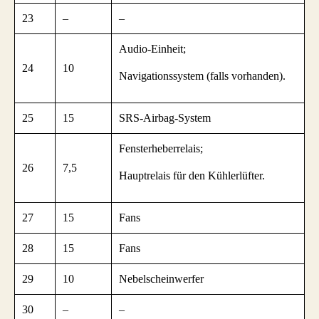
23
–
–
Audio-Einheit;
24
10
Navigationssystem (falls vorhanden).
25
15
SRS-Airbag-System
Fensterheberrelais;
26
7,5
Hauptrelais für den Kühlerlüfter.
27
15
Fans
28
15
Fans
29
10
Nebelscheinwerfer
30
–
–