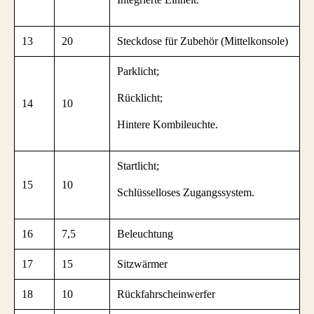
13
20
Steckdose für Zubehör (Mittelkonsole)
Parklicht;
Rücklicht;
14
10
Hintere Kombileuchte.
Startlicht;
15
10
Schlüsselloses Zugangssystem.
16
7,5
Beleuchtung
17
15
Sitzwärmer
18
10
Rückfahrscheinwerfer