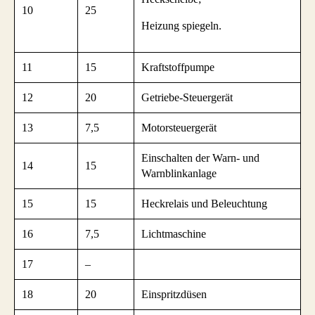
10
25
Heizung spiegeln.
11
15
Kraftstoffpumpe
12
20
Getriebe-Steuergerät
13
7,5
Motorsteuergerät
Einschalten der Warn- und
14
15
Warnblinkanlage
15
15
Heckrelais und Beleuchtung
16
7,5
Lichtmaschine
17
–
18
20
Einspritzdüsen