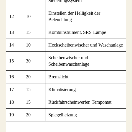
Steuerungssystem
Einstellen der Helligkeit der
12
10
Beleuchtung
13
15
Kombiinstrument, SRS-Lampe
14
10
Heckscheibenwischer und Waschanlage
Scheibenwischer und
15
30
Scheibenwaschanlage
16
20
Bremslicht
17
15
Klimatisierung
18
15
Rückfahrscheinwerfer, Tempomat
19
20
Spiegelheizung