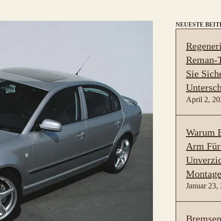
NEUESTE BEI
Regeneri
Reman-T
Sie Sich
Untersch
April 2, 2
Warum B
Arm Für
Unverzic
Montage
Januar 23,
Bremsen 