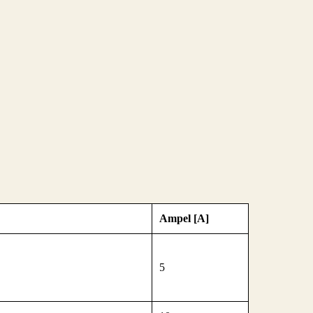
Ampel [A]
5
.