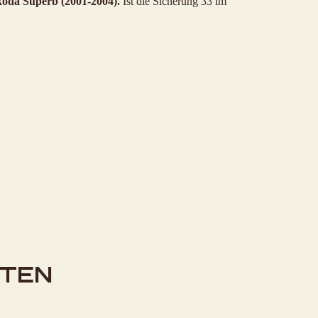
koda Superb (2001-2004).
Ist die Sicherung 33 im
STEN