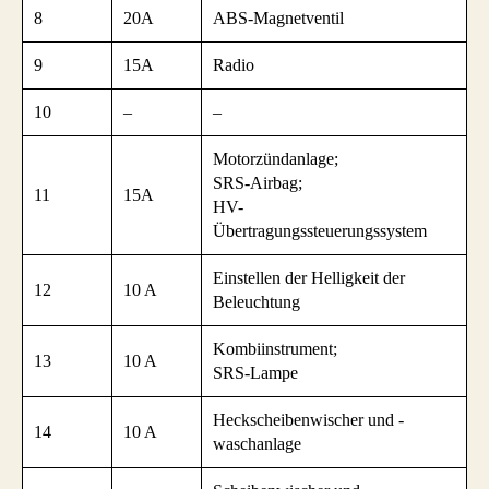
8
20A
ABS-Magnetventil
9
15A
Radio
10
–
–
Motorzündanlage;
SRS-Airbag;
11
15A
HV-
Übertragungssteuerungssystem
Einstellen der Helligkeit der
12
10 A
Beleuchtung
Kombiinstrument;
13
10 A
SRS-Lampe
Heckscheibenwischer und -
14
10 A
waschanlage