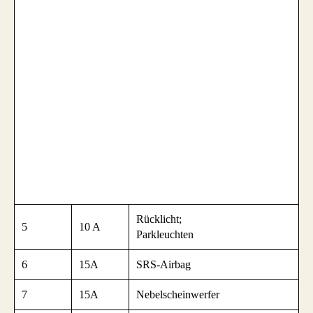
Rücklicht;
5
10 A
Parkleuchten
6
15A
SRS-Airbag
7
15A
Nebelscheinwerfer