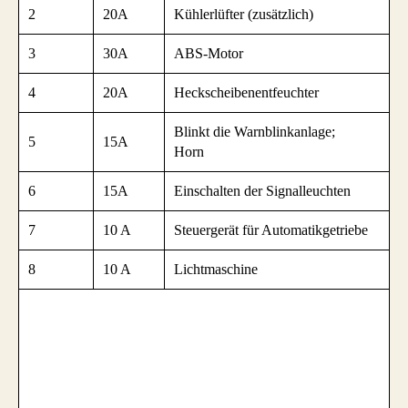
2
20A
Kühlerlüfter (zusätzlich)
3
30A
ABS-Motor
4
20A
Heckscheibenentfeuchter
Blinkt die Warnblinkanlage;
5
15A
Horn
6
15A
Einschalten der Signalleuchten
7
10 A
Steuergerät für Automatikgetriebe
8
10 A
Lichtmaschine