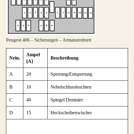
Peugeot 406 – Sicherungen – Armaturenbrett
Ampel
Nein.
Beschreibung
[A]
A
20
Sperrung/Entsperrung
B
10
Nebelschlussleuchten
C
40
Spiegel Demister
D
15
Heckscheibenwischer