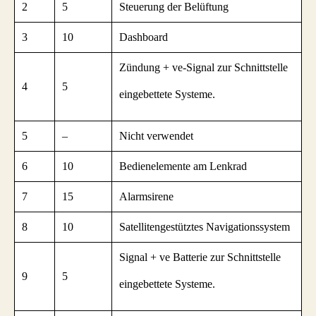
2
5
Steuerung der Belüftung
3
10
Dashboard
Zündung + ve-Signal zur Schnittstelle
4
5
eingebettete Systeme.
5
–
Nicht verwendet
6
10
Bedienelemente am Lenkrad
7
15
Alarmsirene
8
10
Satellitengestütztes Navigationssystem
Signal + ve Batterie zur Schnittstelle
9
5
eingebettete Systeme.