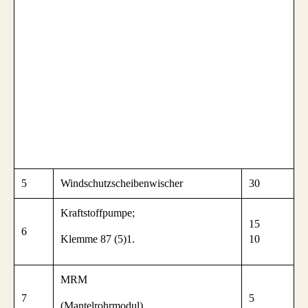
5
Windschutzscheibenwischer
30
Kraftstoffpumpe;
15
6
Klemme 87 (5)1.
10
MRM
7
5
(Mantelrohrmodul)