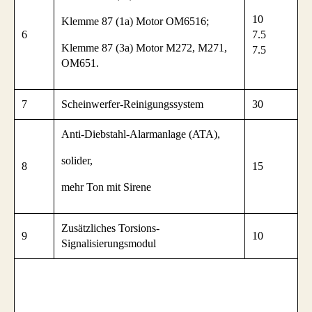
10
Klemme 87 (1a) Motor OM6516;
6
7.5
Klemme 87 (3a) Motor M272, M271,
7.5
OM651.
7
Scheinwerfer-Reinigungssystem
30
Anti-Diebstahl-Alarmanlage (ATA),
solider,
8
15
mehr Ton mit Sirene
Zusätzliches Torsions-
9
10
Signalisierungsmodul