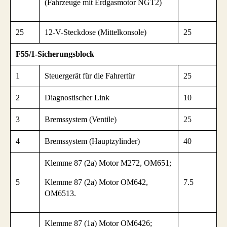
(Fahrzeuge mit Erdgasmotor NGT2)
25
12-V-Steckdose (Mittelkonsole)
25
F55/1-Sicherungsblock
1
Steuergerät für die Fahrertür
25
2
Diagnostischer Link
10
3
Bremssystem (Ventile)
25
4
Bremssystem (Hauptzylinder)
40
Klemme 87 (2a) Motor M272, OM651;
5
Klemme 87 (2a) Motor OM642,
7.5
OM6513.
Klemme 87 (1a) Motor OM6426;