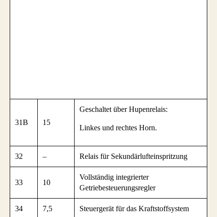
Geschaltet über Hupenrelais:
31B
15
Linkes und rechtes Horn.
32
–
Relais für Sekundärlufteinspritzung
Vollständig integrierter
33
10
Getriebesteuerungsregler
34
7,5
Steuergerät für das Kraftstoffsystem