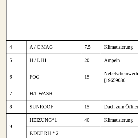
4
A / C MAG
7,5
Klimatisierung
5
H / L HI
20
Ampeln
Nebelscheinwerf
6
FOG
15
[19659036
7
H/L WASH
–
–
8
SUNROOF
15
Dach zum Öffne
HEIZUNG*1
40
Klimatisierung
9
F.DEF RH * 2
–
–