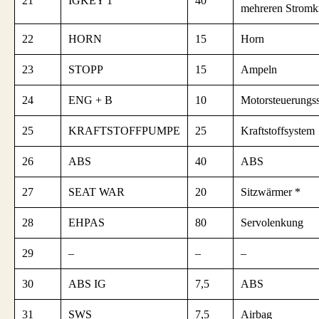
21
IGKEY 1
40
mehreren Stromk
22
HORN
15
Horn
23
STOPP
15
Ampeln
24
ENG + B
10
Motorsteuerungs
25
KRAFTSTOFFPUMPE
25
Kraftstoffsystem
26
ABS
40
ABS
27
SEAT WAR
20
Sitzwärmer *
28
EHPAS
80
Servolenkung
29
–
–
–
30
ABS IG
7,5
ABS
31
SWS
7,5
Airbag