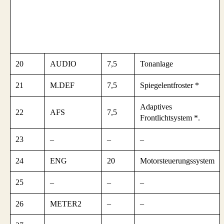
20
AUDIO
7,5
Tonanlage
21
M.DEF
7,5
Spiegelentfroster *
Adaptives
22
AFS
7,5
Frontlichtsystem *.
23
–
–
–
24
ENG
20
Motorsteuerungssystem
25
–
–
–
26
METER2
–
–