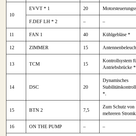
EVVT * 1
20
Motorsteuerungs
10
F.DEF LH * 2
–
–
11
FAN 1
40
Kühlgebläse *
12
ZIMMER
15
Antennenbeleuch
Kontrollsystem fü
13
TCM
15
Antriebsbrücke *
Dynamisches
14
DSC
20
Stabilitätskontro
*.
Zum Schutz von
15
BTN 2
7,5
mehreren Stromk
16
ON THE PUMP
–
–