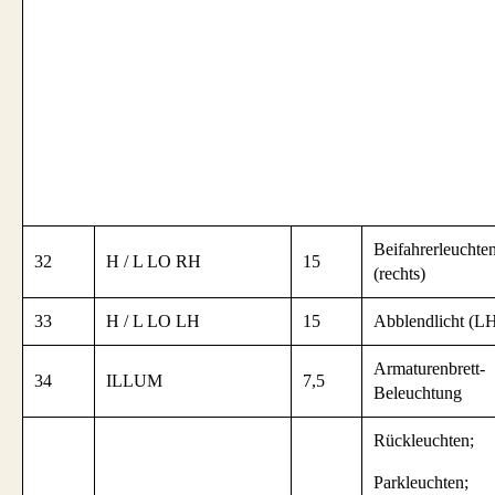
Beifahrerleuchte
32
H / L LO RH
15
(rechts)
33
H / L LO LH
15
Abblendlicht (L
Armaturenbrett-
34
ILLUM
7,5
Beleuchtung
Rückleuchten;
Parkleuchten;