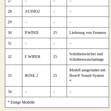
27
–
–
–
28
AUDIO2
–
–
29
–
–
–
30
P.WIND
25
Lieferung von Fenstern
31
–
–
–
Scheibenwischer und
32
F WIPER
25
Scheibenwaschanlage
Modell ausgestattet mit
33
BOSE 2
25
Bose® Sound System
*.
34
–
–
–
* Einige Modelle