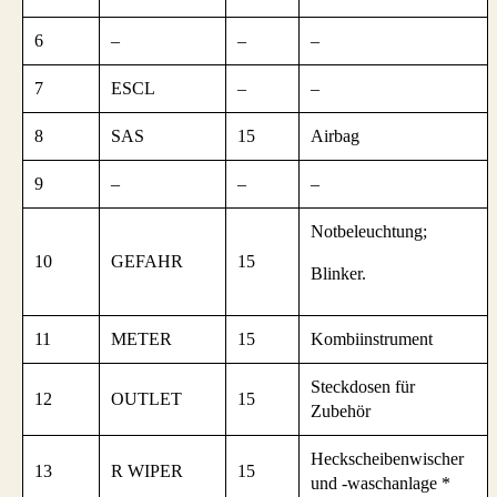
6
–
–
–
7
ESCL
–
–
8
SAS
15
Airbag
9
–
–
–
Notbeleuchtung;
10
GEFAHR
15
Blinker.
11
METER
15
Kombiinstrument
Steckdosen für
12
OUTLET
15
Zubehör
Heckscheibenwischer
13
R WIPER
15
und -waschanlage *