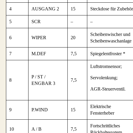
4
AUSGANG 2
15
Steckdose für Zubehör
5
SCR
–
–
Scheibenwischer und
6
WIPER
20
Scheibenwaschanlage
7
M.DEF
7,5
Spiegelentfroster *
Luftstromsensor;
P / ST /
Servolenkung;
8
7,5
ENGBAR 3
AGR-Steuerventil.
Elektrische
9
P.WIND
15
Fensterheber
Fortschrittliches
10
A / B
7,5
Rückhaltesystem