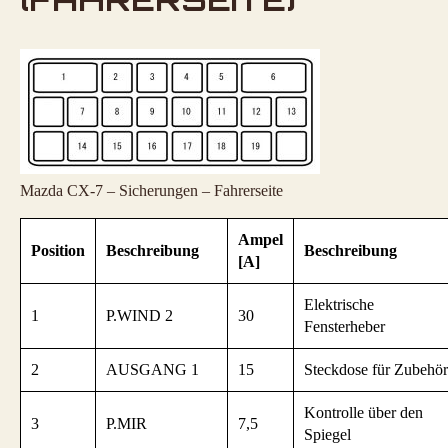
Mazda CX-7 – Sicherungen – Fahrerseite
Ampel
Position
Beschreibung
Beschreibung
[A]
Elektrische
1
P.WIND 2
30
Fensterheber
2
AUSGANG 1
15
Steckdose für Zubehör
Kontrolle über den
3
P.MIR
7,5
Spiegel