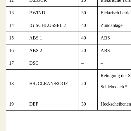
12
D.LOCK
20
Elektrische Türs
13
P.WIND
30
Elektrisch betri
14
IG-SCHLÜSSEL 2
40
Zündanlage
15
ABS 1
40
ABS
16
ABS 2
20
ABS
17
DSC
–
–
Reinigung der S
18
H/L CLEAN/ROOF
20
Schiebedach *
19
DEF
30
Heckscheibenent