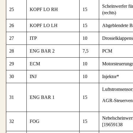
Scheinwerfer fü
25
KOPF LO RH
15
(rechts)
26
KOPF LO LH
15
Abgeblendete Ba
27
ITP
10
Drosselklappens
28
ENG BAR 2
7,5
PCM
29
ECM
10
Motorsteuerung
30
INJ
10
Injektor*
Luftstromsensor
31
ENG BAR 1
15
AGR-Steuervent
Nebelscheinwer
32
FOG
15
[19659138