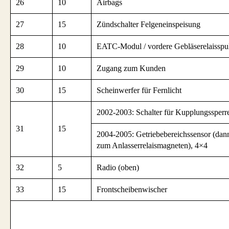
26
10
Airbags
27
15
Zündschalter Felgeneinspeisung
28
10
EATC-Modul / vordere Gebläserelaisspu
29
10
Zugang zum Kunden
30
15
Scheinwerfer für Fernlicht
2002-2003: Schalter für Kupplungssperr
31
15
2004-2005: Getriebebereichssensor (dan
zum Anlasserrelaismagneten), 4×4
32
5
Radio (oben)
33
15
Frontscheibenwischer