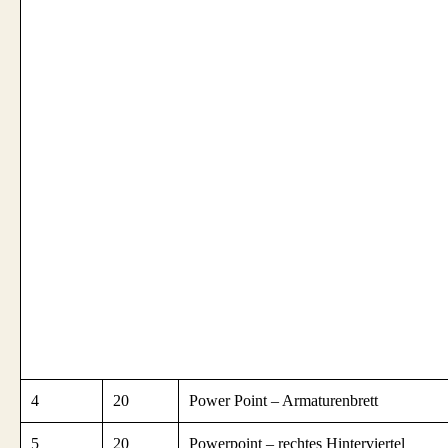
4
20
Power Point – Armaturenbrett
5
20
Powerpoint – rechtes Hinterviertel