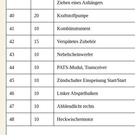
Ziehen eines Anhängers
40
20
Kraftstoffpumpe
41
10
Kombiinstrument
42
15
Verspätetes Zubehör
43
10
Nebelscheinwerfer
44
10
PATS-Modul, Transceiver
45
10
Zündschalter Einspeisung Start/Start
46
10
Linker Abspielbalken
47
10
Abblendlicht rechts
48
10
Heckwischermotor