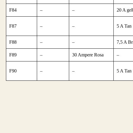
F84
–
–
20 A gel
F87
–
–
5 A Tan
F88
–
–
7,5 A B
F89
–
30 Ampere Rosa
–
F90
–
–
5 A Tan