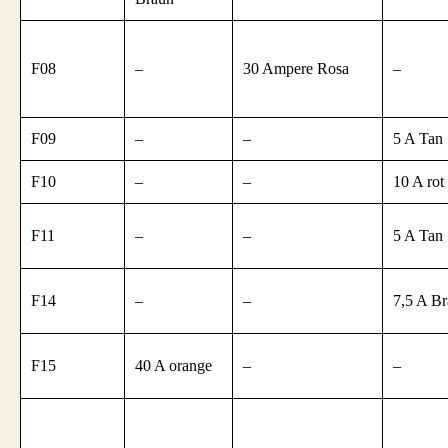
F08
–
30 Ampere Rosa
–
F09
–
–
5 A Tan
F10
–
–
10 A rot
F11
–
–
5 A Tan
F14
–
–
7,5 A B
F15
40 A orange
–
–