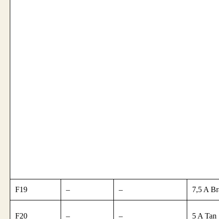
F19
–
–
7,5 A B
F20
–
–
5 A Tan