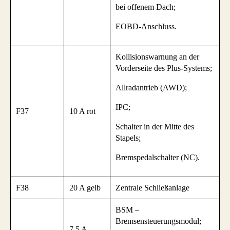
bei offenem Dach;
EOBD-Anschluss.
Kollisionswarnung an der
Vorderseite des Plus-Systems;
Allradantrieb (AWD);
IPC;
F37
10 A rot
Schalter in der Mitte des
Stapels;
Bremspedalschalter (NC).
F38
20 A gelb
Zentrale Schließanlage
BSM –
Bremsensteuerungsmodul;
7,5 A