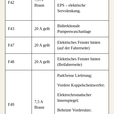
F42
Braun
EPS – elektrische
Servolenkung.
Bidirektionale
F43
20 A gelb
Pumpenwaschanlage
Elektrisches Fenster hinten
F47
20 A gelb
(auf der Fahrerseite)
Elektrisches Fenster hinten
F48
20 A gelb
(Beifahrerseite)
ParkSense Lieferung;
Vordere Kuppelscheinwerfer;
Elektrochromatischer
Innenspiegel;
7,5 A
F49
Braun
Beheizte Vordersitze;