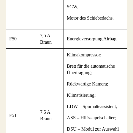
SGW,
Motor des Schiebedachs.
7,5 A
F50
Energieversorgung Airbag
Braun
Klimakompressor;
Brett für die automatische
Übertragung;
Rückwärtige Kamera;
Klimatisierung;
LDW – Spurhalteassistent;
7,5 A
F51
ASS – Hilfsstapelschalter;
Braun
DSU – Modul zur Auswahl