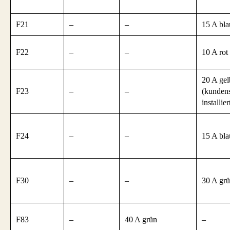
F21
–
–
15 A bla
F22
–
–
10 A rot
20 A gel
F23
–
–
(kundens
installier
F24
–
–
15 A bla
F30
–
–
30 A gr
F83
–
40 A grün
–