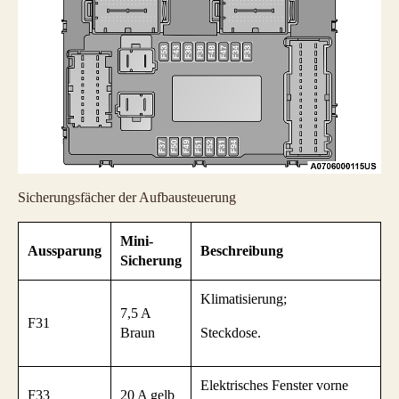
Sicherungsfächer der Aufbausteuerung
Mini-
Aussparung
Beschreibung
Sicherung
Klimatisierung;
7,5 A
F31
Braun
Steckdose.
Elektrisches Fenster vorne
F33
20 A gelb