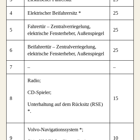
4
Elektrischer Beifahrersitz *
25
Fahrertür – Zentralverriegelung,
5
25
elektrische Fensterheber, Außenspiegel
Beifahrertür – Zentralverriegelung,
6
25
elektrische Fensterheber, Außenspiegel
7
–
–
Radio;
CD-Spieler;
8
15
Unterhaltung auf dem Rücksitz (RSE)
*.
Volvo-Navigationssystem *;
9
10