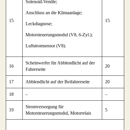
Solenoid-Ventile;
Anschluss an die Klimaanlage;
15
15
Leckdiagnose;
Motorsteuerungsmodul (V8, 6-Zyl.);
Luftstromsensor (V8).
Scheinwerfer für Abblendlicht auf der
16
20
Fahrerseite
17
Abblendlicht auf der Beifahrerseite
20
18
–
–
Stromversorgung für
19
5
Motorsteuerungsmodul, Motorrelais