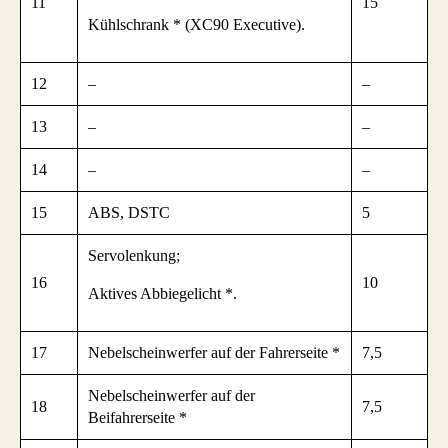
11
15
Kühlschrank * (XC90 Executive).
12
–
–
13
–
–
14
–
–
15
ABS, DSTC
5
Servolenkung;
16
10
Aktives Abbiegelicht *.
17
Nebelscheinwerfer auf der Fahrerseite *
7,5
Nebelscheinwerfer auf der
18
7,5
Beifahrerseite *