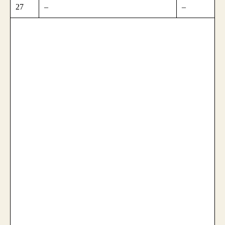
27
–
–