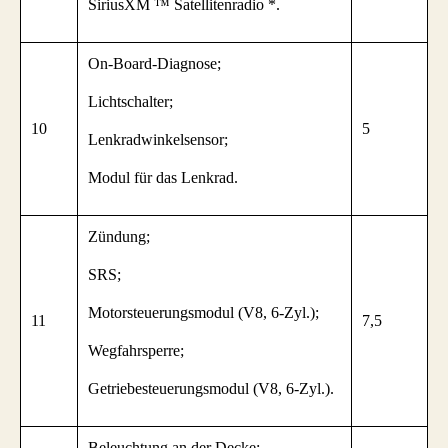
SiriusXM ™ Satellitenradio *.
On-Board-Diagnose;
Lichtschalter;
10
5
Lenkradwinkelsensor;
Modul für das Lenkrad.
Zündung;
SRS;
Motorsteuerungsmodul (V8, 6-Zyl.);
11
7,5
Wegfahrsperre;
Getriebesteuerungsmodul (V8, 6-Zyl.).
Beleuchtung an der Decke;