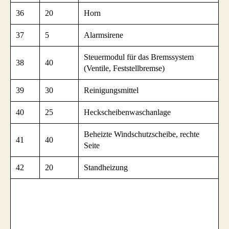
36
20
Horn
37
5
Alarmsirene
Steuermodul für das Bremssystem
38
40
(Ventile, Feststellbremse)
39
30
Reinigungsmittel
40
25
Heckscheibenwaschanlage
Beheizte Windschutzscheibe, rechte
41
40
Seite
42
20
Standheizung