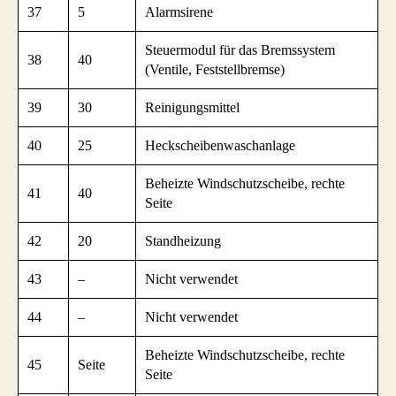
37
5
Alarmsirene
Steuermodul für das Bremssystem
38
40
(Ventile, Feststellbremse)
39
30
Reinigungsmittel
40
25
Heckscheibenwaschanlage
Beheizte Windschutzscheibe, rechte
41
40
Seite
42
20
Standheizung
43
–
Nicht verwendet
44
–
Nicht verwendet
Beheizte Windschutzscheibe, rechte
45
Seite
Seite