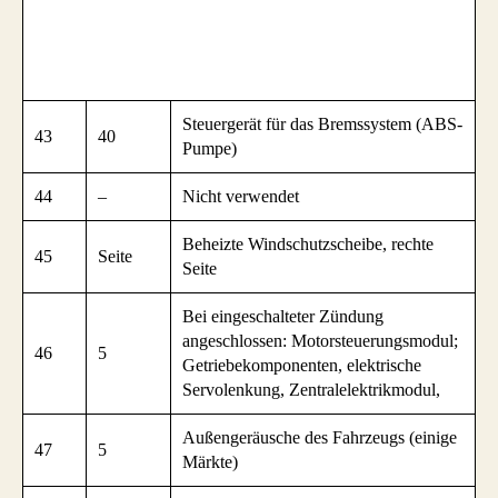
Steuergerät für das Bremssystem (ABS-
43
40
Pumpe)
44
–
Nicht verwendet
Beheizte Windschutzscheibe, rechte
45
Seite
Seite
Bei eingeschalteter Zündung
angeschlossen: Motorsteuerungsmodul;
46
5
Getriebekomponenten, elektrische
Servolenkung, Zentralelektrikmodul,
Außengeräusche des Fahrzeugs (einige
47
5
Märkte)