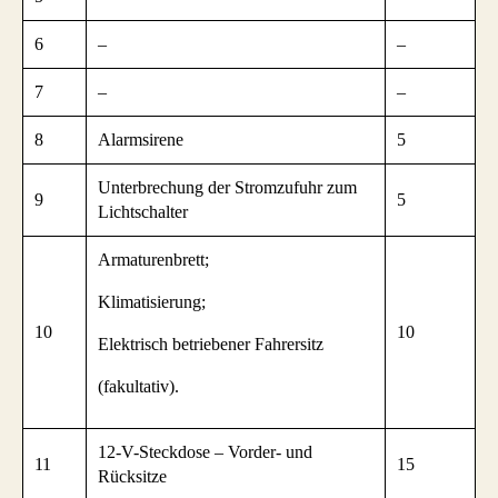
6
–
–
7
–
–
8
Alarmsirene
5
Unterbrechung der Stromzufuhr zum
9
5
Lichtschalter
Armaturenbrett;
Klimatisierung;
10
10
Elektrisch betriebener Fahrersitz
(fakultativ).
12-V-Steckdose – Vorder- und
11
15
Rücksitze