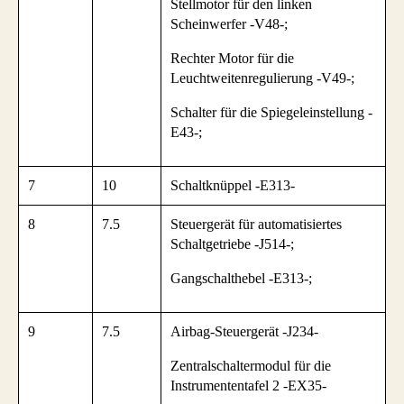
Stellmotor für den linken
Scheinwerfer -V48-;
Rechter Motor für die
Leuchtweitenregulierung -V49-;
Schalter für die Spiegeleinstellung -
E43-;
7
10
Schaltknüppel -E313-
8
7.5
Steuergerät für automatisiertes
Schaltgetriebe -J514-;
Gangschalthebel -E313-;
9
7.5
Airbag-Steuergerät -J234-
Zentralschaltermodul für die
Instrumententafel 2 -EX35-