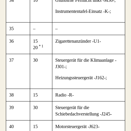
34
10
Glühbirne Fernlicht links -M30-;
Instrumententafel-Einsatz -K-;
35
–
–
36
15
Zigarettenanzünder -U1-
* 1
20
37
30
Steuergerät für die Klimaanlage -
J301-;
Heizungssteuergerät -J162-;
38
15
Radio -R-
39
30
Steuergerät für die
Schiebedachverstellung -J245-
40
15
Motorsteuergerät -J623-