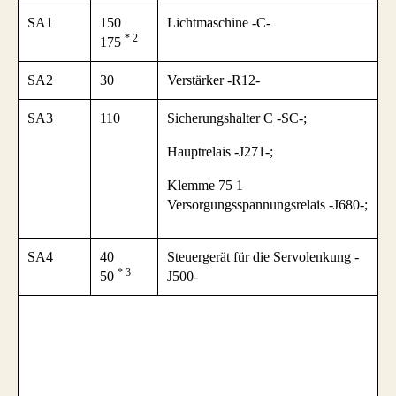
SA1
150
Lichtmaschine -C-
* 2
175
SA2
30
Verstärker -R12-
SA3
110
Sicherungshalter C -SC-;
Hauptrelais -J271-;
Klemme 75 1
Versorgungsspannungsrelais -J680-;
SA4
40
Steuergerät für die Servolenkung -
* 3
50
J500-