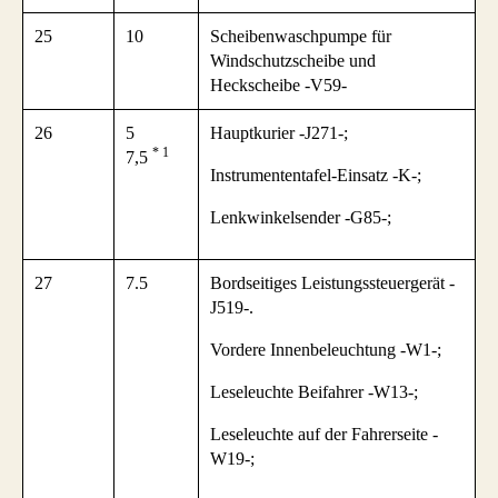
25
10
Scheibenwaschpumpe für
Windschutzscheibe und
Heckscheibe -V59-
26
5
Hauptkurier -J271-;
* 1
7,5
Instrumententafel-Einsatz -K-;
Lenkwinkelsender -G85-;
27
7.5
Bordseitiges Leistungssteuergerät -
J519-.
Vordere Innenbeleuchtung -W1-;
Leseleuchte Beifahrer -W13-;
Leseleuchte auf der Fahrerseite -
W19-;