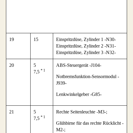
19
15
Einspritzdüse, Zylinder 1 -N30-
Einspritzdüse, Zylinder 2 -N31-
Einspritzdüse, Zylinder 3 -N32-
20
5
ABS-Steuergerät -J104-
* 1
7,5
Notbremsfunktion-Sensormodul -
J939-
Lenkwinkelgeber -G85-
21
5
Rechte Seitenleuchte -M3-;
* 1
7,5
Glühbirne für das rechte Rücklicht -
M2-;