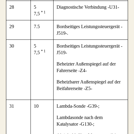
28
5
Diagnostische Verbindung -U31-
* 1
7,5
29
7.5
Bordseitiges Leistungssteuergerät -
J519-.
30
5
Bordseitiges Leistungssteuergerät -
* 1
7,5
J519-
Beheizter Außenspiegel auf der
Fahrerseite -Z4-
Beheizbarer Außenspiegel auf der
Beifahrerseite -Z5-
31
10
Lambda-Sonde -G39-;
Lambdasonde nach dem
Katalysator -G130-;