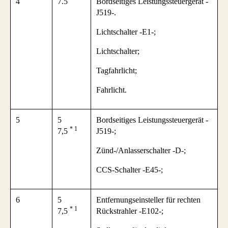
4
7.5
Bordseitiges Leistungssteuergerät -
J519-.
Lichtschalter -E1-;
Lichtschalter;
Tagfahrlicht;
Fahrlicht.
5
5
Bordseitiges Leistungssteuergerät -
* 1
7,5
J519-;
Zünd-/Anlasserschalter -D-;
CCS-Schalter -E45-;
6
5
Entfernungseinsteller für rechten
* 1
7,5
Rückstrahler -E102-;