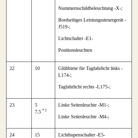
Nummernschildbeleuchtung -X-;
Bordseitiges Leistungssteuergerät -
J519-;
Lichtschalter -E1-
Positionsleuchten
22
10
Glühbirne für Tagfahrlicht links -
L174-;
Tagfahrlicht rechts -L175-;
23
5
Linke Seitenleuchte -M1-;
* 1
7,5
Linke Seitenleuchte -M4-;
24
15
Lichthupenschalter -E5-