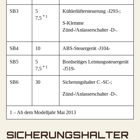
SB3
5
Kühlerlüftersteuerung -J293-;
* 1
7,5
S-Klemme
Zünd-/Anlasserschalter -D-.
SB4
10
ABS-Steuergerät -J104-
SB5
5
Bordseitiges Leistungssteuergerät
* 1
7,5
-J519-
SB6
30
Sicherungshalter C -SC-;
Zünd-/Anlasserschalter -D-.
1 – Ab dem Modelljahr Mai 2013
SICHERUNGSHALTER