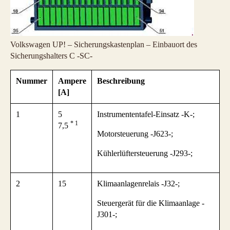
Volkswagen UP! – Sicherungskastenplan – Einbauort des
Sicherungshalters C -SC-
Nummer
Ampere
Beschreibung
[A]
1
5
Instrumententafel-Einsatz -K-;
* 1
7,5
Motorsteuerung -J623-;
Kühlerlüftersteuerung -J293-;
2
15
Klimaanlagenrelais -J32-;
Steuergerät für die Klimaanlage -
J301-;