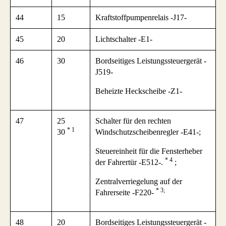
44
15
Kraftstoffpumpenrelais -J17-
45
20
Lichtschalter -E1-
46
30
Bordseitiges Leistungssteuergerät -
J519-
Beheizte Heckscheibe -Z1-
47
25
Schalter für den rechten
* 1
30
Windschutzscheibenregler -E41-;
Steuereinheit für die Fensterheber
* 4
der Fahrertür -E512-.
;
Zentralverriegelung auf der
* 3;
Fahrerseite -F220-
48
20
Bordseitiges Leistungssteuergerät -