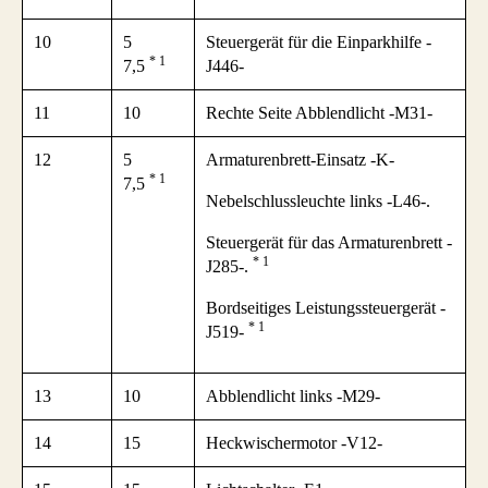
10
5
Steuergerät für die Einparkhilfe -
* 1
7,5
J446-
11
10
Rechte Seite Abblendlicht -M31-
12
5
Armaturenbrett-Einsatz -K-
* 1
7,5
Nebelschlussleuchte links -L46-.
Steuergerät für das Armaturenbrett -
* 1
J285-.
Bordseitiges Leistungssteuergerät -
* 1
J519-
13
10
Abblendlicht links -M29-
14
15
Heckwischermotor -V12-