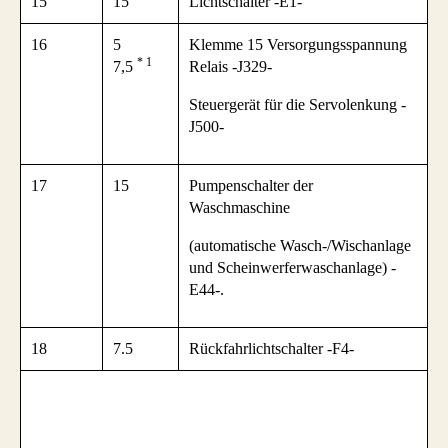
15
15
Lichtschalter -E1-
16
5
Klemme 15 Versorgungsspannung
* 1
7,5
Relais -J329-
Steuergerät für die Servolenkung -
J500-
17
15
Pumpenschalter der
Waschmaschine
(automatische Wasch-/Wischanlage
und Scheinwerferwaschanlage) -
E44-.
18
7.5
Rückfahrlichtschalter -F4-