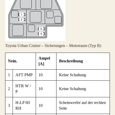
Toyota Urban Cruiser – Sicherungen – Motorraum (Typ B)
Ampel
Nein.
Beschreibung
[A]
1
AFT PMP
10
Keine Schaltung
HTR W /
2
10
Keine Schaltung
P
H-LP HI
Scheinwerfer auf der rechten
3
10
RH
Seite