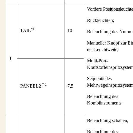
Vordere Positionsleucht
Rückleuchten;
*1
TAIL
10
Beleuchtung des Numme
Manueller Knopf zur Ein
der Leuchtweite;
1
Multi-Port-
Kraftstoffeinspritzsystem
Sequentielles
* 2
Mehrwegeinspritzsystem
PANEEL2
7,5
Beleuchtung des
Kombiinstruments.
Beleuchtung schalten;
Beleuchtung des