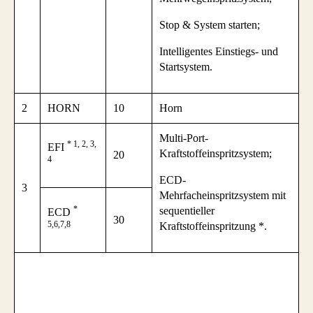
Stop & System starten;
Intelligentes Einstiegs- und
Startsystem.
2
HORN
10
Horn
Multi-Port-
* 1, 2, 3,
EFI
Kraftstoffeinspritzsystem;
20
4
ECD-
3
Mehrfacheinspritzsystem mit
*
sequentieller
ECD
30
5,6,7,8
Kraftstoffeinspritzung *.