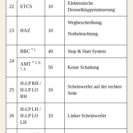
Elektronische
22
ETCS
10
Drosselklappensteuerung
Wegbeschreibung;
23
HAZ
10
Notbeleuchtung.
* 1
BBC
40
Stop & Start System
24
* 5, 6,
AMT
50
Keine Schaltung
7, 8
H-LP RH /
Scheinwerfer auf der rechten
25
H-LP LO
10
Seite
RH
H-LP LH /
26
H-LP LO
10
Linker Scheinwerfer
LH