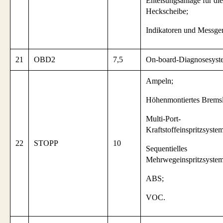
Enteisungsanlage für die
Heckscheibe;
Indikatoren und Messger
21
OBD2
7,5
On-board-Diagnosesyst
Ampeln;
Höhenmontiertes Bremsl
Multi-Port-
Kraftstoffeinspritzsystem
22
STOPP
10
Sequentielles
Mehrwegeinspritzsystem
ABS;
VOC.