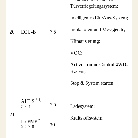
Türverriegelungssystem;
Intelligentes Ein/Aus-System;
Indikatoren und Messgeräte;
20
ECU-B
7,5
Klimatisierung;
VOC;
Active Torque Control 4WD-
System;
Stop & System starten.
* 1,
ALT-S
7,5
Ladesystem;
2, 3, 4
21
Kraftstoffsystem.
*
F / PMP
30
5, 6, 7, 8