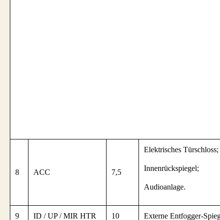
Elektrisches Türschloss;
Innenrückspiegel;
8
ACC
7,5
Audioanlage.
9
ID / UP / MIR HTR
10
Externe Entfogger-Spieg