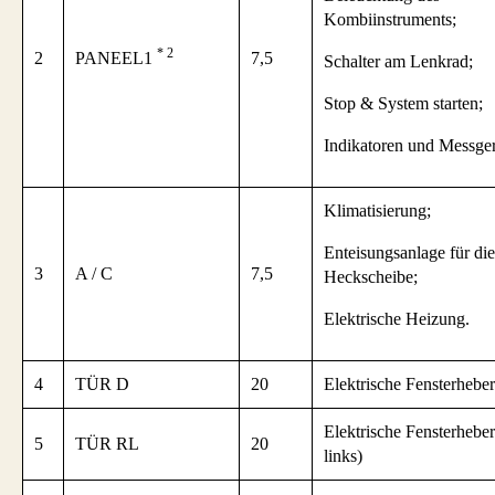
Kombiinstruments;
* 2
2
PANEEL1
7,5
Schalter am Lenkrad;
Stop & System starten;
Indikatoren und Messger
Klimatisierung;
Enteisungsanlage für die
3
A / C
7,5
Heckscheibe;
Elektrische Heizung.
4
TÜR D
20
Elektrische Fensterheber
Elektrische Fensterheber
5
TÜR RL
20
links)