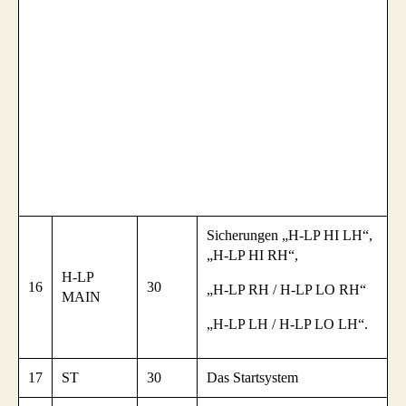
Sicherungen „H-LP HI LH“,
„H-LP HI RH“,
H-LP
16
30
„H-LP RH / H-LP LO RH“
MAIN
„H-LP LH / H-LP LO LH“.
17
ST
30
Das Startsystem