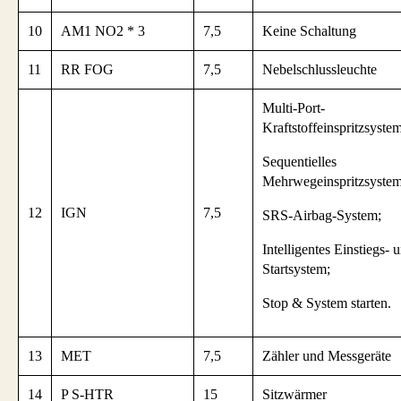
10
AM1 NO2 * 3
7,5
Keine Schaltung
11
RR FOG
7,5
Nebelschlussleuchte
Multi-Port-
Kraftstoffeinspritzsystem
Sequentielles
Mehrwegeinspritzsystem
12
IGN
7,5
SRS-Airbag-System;
Intelligentes Einstiegs- 
Startsystem;
Stop & System starten.
13
MET
7,5
Zähler und Messgeräte
14
P S-HTR
15
Sitzwärmer