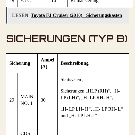
28
A / C
10
Klimatisierung
LESEN
Toyota FJ Cruiser (2010) - Sicherungskasten
SICHERUNGEN (TYP B)
Ampel
Sicherung
Beschreibung
[A]
Startsystem;
Sicherungen „HLP (RH)“, „H-
MAIN
LP (LH)“, „H- LP RH- H“,
29
30
NO. 1
„H- LP LH- H“, „H- LP RH- L“
und „H- LP LH-L“.
CDS