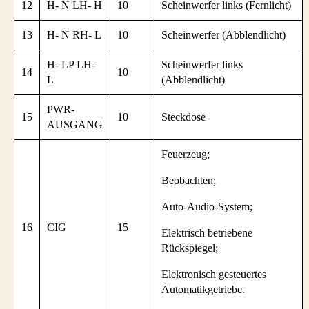
12
H- N LH- H
10
Scheinwerfer links (Fernlicht)
13
H- N RH- L
10
Scheinwerfer (Abblendlicht)
H- LP LH-
Scheinwerfer links
14
10
L
(Abblendlicht)
PWR-
15
10
Steckdose
AUSGANG
Feuerzeug;
Beobachten;
Auto-Audio-System;
16
CIG
15
Elektrisch betriebene
Rückspiegel;
Elektronisch gesteuertes
Automatikgetriebe.