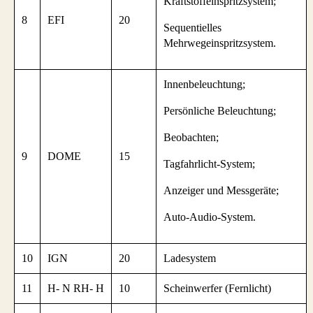
Kraftstoffeinspritzsystem;
8
EFI
20
Sequentielles
Mehrwegeinspritzsystem.
Innenbeleuchtung;
Persönliche Beleuchtung;
Beobachten;
9
DOME
15
Tagfahrlicht-System;
Anzeiger und Messgeräte;
Auto-Audio-System.
10
IGN
20
Ladesystem
11
H- N RH- H
10
Scheinwerfer (Fernlicht)