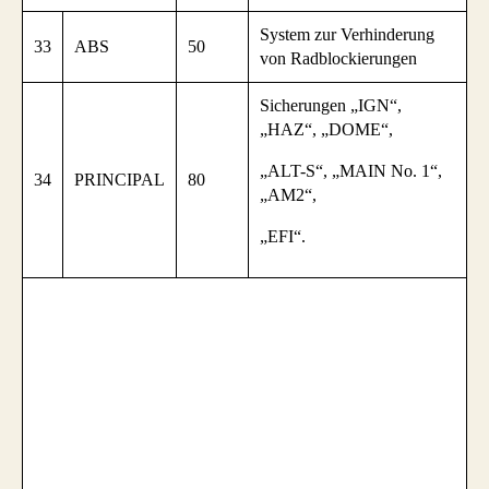
System zur Verhinderung
33
ABS
50
von Radblockierungen
Sicherungen „IGN“,
„HAZ“, „DOME“,
„ALT-S“, „MAIN No. 1“,
34
PRINCIPAL
80
„AM2“,
„EFI“.