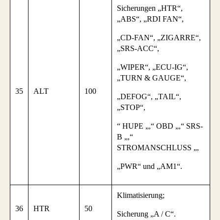
Sicherungen „HTR“,
„ABS“, „RDI FAN“,
„CD-FAN“, „ZIGARRE“,
„SRS-ACC“,
„WIPER“, „ECU-IG“,
„TURN & GAUGE“,
35
ALT
100
„DEFOG“, „TAIL“,
„STOP“,
“ HUPE „,“ OBD „,“ SRS-
B „,“
STROMANSCHLUSS „,
„PWR“ und „AM1“.
Klimatisierung;
36
HTR
50
Sicherung „A / C“.