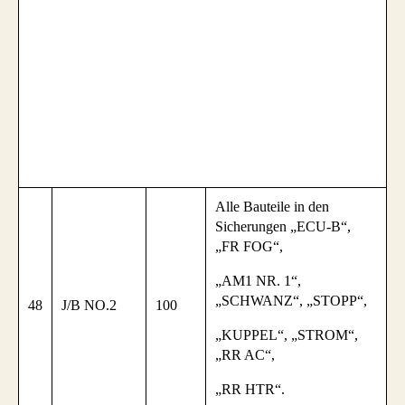
Alle Bauteile in den
Sicherungen „ECU-B“,
„FR FOG“,
„AM1 NR. 1“,
„SCHWANZ“, „STOPP“,
48
J/B NO.2
100
„KUPPEL“, „STROM“,
„RR AC“,
„RR HTR“.