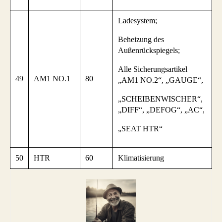
Ladesystem;
Beheizung des
Außenrückspiegels;
Alle Sicherungsartikel
49
AM1 NO.1
80
„AM1 NO.2“, „GAUGE“,
„SCHEIBENWISCHER“,
„DIFF“, „DEFOG“, „AC“,
„SEAT HTR“
50
HTR
60
Klimatisierung