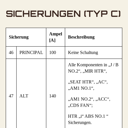
SICHERUNGEN (TYP C)
Ampel
Sicherung
Beschreibung
[A]
46
PRINCIPAL
100
Keine Schaltung
Alle Komponenten in „J / B
NO.2“, „MIR HTR“,
„SEAT HTR“, „AC“,
„AM1 NO.1“,
47
ALT
140
„AM1 NO.2“, „ACC“,
„CDS FAN“;
HTR „i“ ABS NO.1 “
Sicherungen.