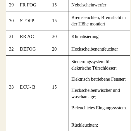
29
FR FOG
15
Nebelscheinwerfer
Bremsleuchten, Bremslicht in
30
STOPP
15
der Höhe montiert
31
RR AC
30
Klimatisierung
32
DEFOG
20
Heckscheibenentfeuchter
Steuerungssystem für
elektrische Türschlösser;
Elektrisch betriebene Fenster;
33
ECU- B
15
Heckscheibenwischer und -
waschanlage;
Beleuchtetes Eingangssystem.
Rückleuchten;