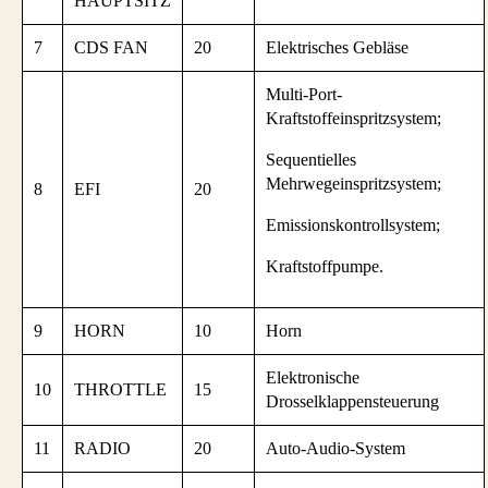
HAUPTSITZ
7
CDS FAN
20
Elektrisches Gebläse
Multi-Port-
Kraftstoffeinspritzsystem;
Sequentielles
Mehrwegeinspritzsystem;
8
EFI
20
Emissionskontrollsystem;
Kraftstoffpumpe.
9
HORN
10
Horn
Elektronische
10
THROTTLE
15
Drosselklappensteuerung
11
RADIO
20
Auto-Audio-System