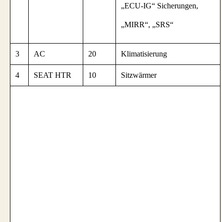
„ECU-IG“ Sicherungen,
„MIRR“, „SRS“
3
AC
20
Klimatisierung
4
SEAT HTR
10
Sitzwärmer