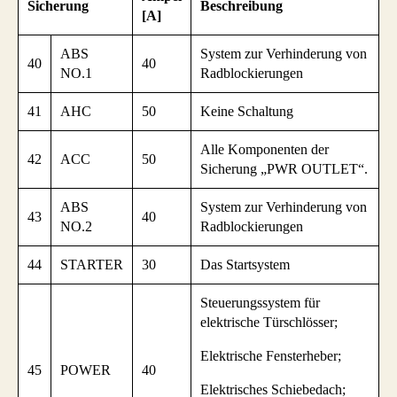
Sicherung
Beschreibung
[A]
ABS
System zur Verhinderung von
40
40
NO.1
Radblockierungen
41
AHC
50
Keine Schaltung
Alle Komponenten der
42
ACC
50
Sicherung „PWR OUTLET“.
ABS
System zur Verhinderung von
43
40
NO.2
Radblockierungen
44
STARTER
30
Das Startsystem
Steuerungssystem für
elektrische Türschlösser;
Elektrische Fensterheber;
45
POWER
40
Elektrisches Schiebedach;