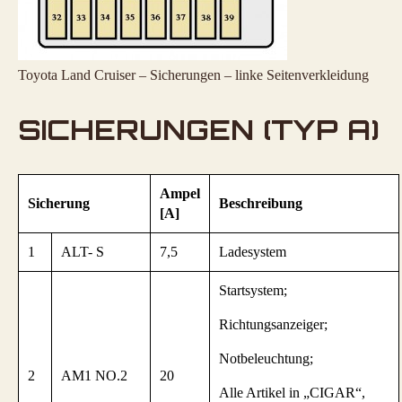
Toyota Land Cruiser – Sicherungen – linke Seitenverkleidung
SICHERUNGEN (TYP A)
Ampel
Sicherung
Beschreibung
[A]
1
ALT- S
7,5
Ladesystem
Startsystem;
Richtungsanzeiger;
Notbeleuchtung;
2
AM1 NO.2
20
Alle Artikel in „CIGAR“,