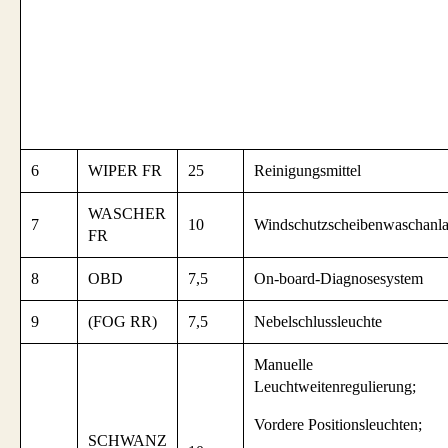
6
WIPER FR
25
Reinigungsmittel
WASCHER
7
10
Windschutzscheibenwaschanl
FR
8
OBD
7,5
On-board-Diagnosesystem
9
(FOG RR)
7,5
Nebelschlussleuchte
Manuelle
Leuchtweitenregulierung;
Vordere Positionsleuchten;
SCHWANZ