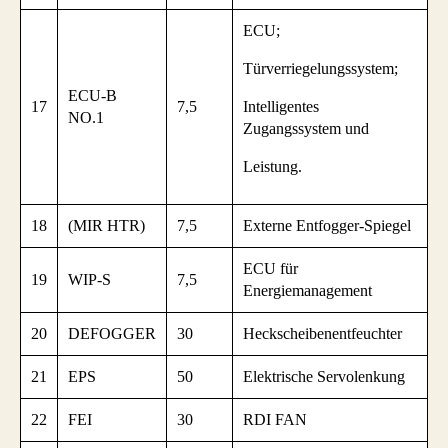
ECU;
Türverriegelungssystem;
ECU-B
17
7,5
Intelligentes
NO.1
Zugangssystem und
Leistung.
18
(MIR HTR)
7,5
Externe Entfogger-Spiegel
ECU für
19
WIP-S
7,5
Energiemanagement
20
DEFOGGER
30
Heckscheibenentfeuchter
21
EPS
50
Elektrische Servolenkung
22
FEI
30
RDI FAN