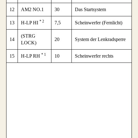
12
AM2 NO.1
30
Das Startsystem
* 2
13
H-LP HI
7,5
Scheinwerfer (Fernlicht)
(STRG
14
20
System der Lenkradsperre
LOCK)
* 1
15
H-LP RH
10
Scheinwerfer rechts