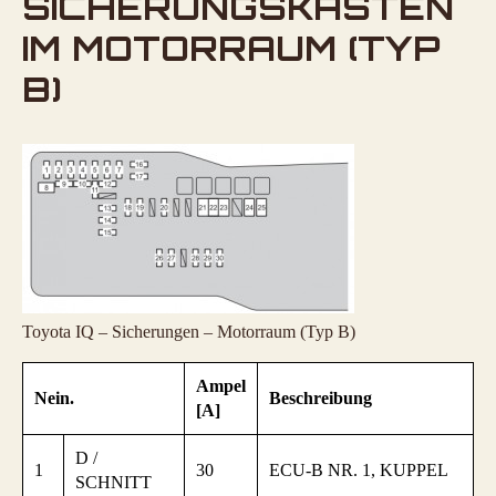
SICHERUNGSKASTEN
IM MOTORRAUM (TYP
B)
Toyota IQ – Sicherungen – Motorraum (Typ B)
Ampel
Nein.
Beschreibung
[A]
D /
1
30
ECU-B NR. 1, KUPPEL
SCHNITT