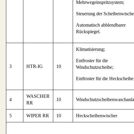
Mehrwegeinspritzsystem;
Steuerung der Scheibenwische
Automatisch abblendbarer
Rückspiegel.
Klimatisierung;
Entfroster für die
3
HTR-IG
10
Windschutzscheibe;
Entfroster für die Heckscheibe
WASCHER
4
10
Windschutzscheibenwaschanl
RR
5
WIPER RR
10
Heckscheibenwischer