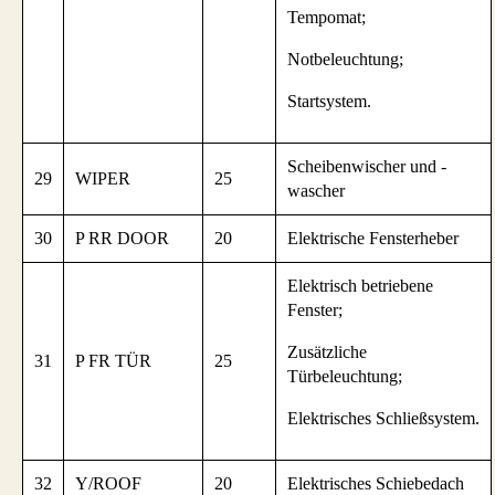
Tempomat;
Notbeleuchtung;
Startsystem.
Scheibenwischer und -
29
WIPER
25
wascher
30
P RR DOOR
20
Elektrische Fensterheber
Elektrisch betriebene
Fenster;
Zusätzliche
31
P FR TÜR
25
Türbeleuchtung;
Elektrisches Schließsystem.
32
Y/ROOF
20
Elektrisches Schiebedach