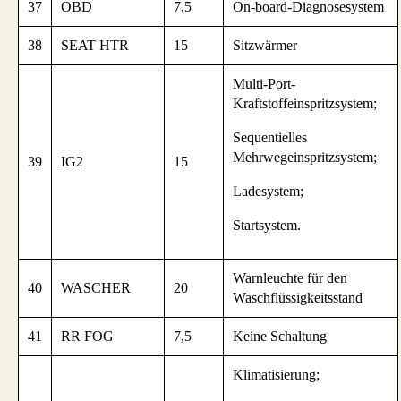
37
OBD
7,5
On-board-Diagnosesystem
38
SEAT HTR
15
Sitzwärmer
Multi-Port-
Kraftstoffeinspritzsystem;
Sequentielles
Mehrwegeinspritzsystem;
39
IG2
15
Ladesystem;
Startsystem.
Warnleuchte für den
40
WASCHER
20
Waschflüssigkeitsstand
41
RR FOG
7,5
Keine Schaltung
Klimatisierung;