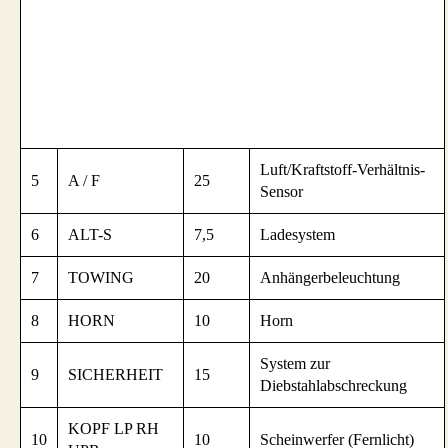
Luft/Kraftstoff-Verhältnis-
5
A / F
25
Sensor
6
ALT-S
7,5
Ladesystem
7
TOWING
20
Anhängerbeleuchtung
8
HORN
10
Horn
System zur
9
SICHERHEIT
15
Diebstahlabschreckung
KOPF LP RH
10
10
Scheinwerfer (Fernlicht)