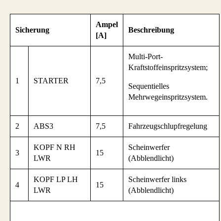
Ampel
Sicherung
Beschreibung
[A]
Multi-Port-
Kraftstoffeinspritzsystem;
1
STARTER
7,5
Sequentielles
Mehrwegeinspritzsystem.
2
ABS3
7,5
Fahrzeugschlupfregelung
KOPF N RH
Scheinwerfer
3
15
LWR
(Abblendlicht)
KOPF LP LH
Scheinwerfer links
4
15
LWR
(Abblendlicht)