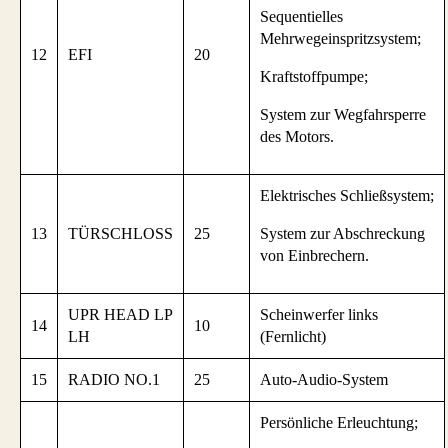
Sequentielles
Mehrwegeinspritzsystem;
12
EFI
20
Kraftstoffpumpe;
System zur Wegfahrsperre
des Motors.
Elektrisches Schließsystem;
13
TÜRSCHLOSS
25
System zur Abschreckung
von Einbrechern.
UPR HEAD LP
Scheinwerfer links
14
10
LH
(Fernlicht)
15
RADIO NO.1
25
Auto-Audio-System
Persönliche Erleuchtung;