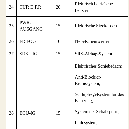
Elektrisch betriebene
24
TÜR D RR
20
Fenster
PWR-
25
15
Elektrische Steckdosen
AUSGANG
26
FR FOG
10
Nebelscheinwerfer
27
SRS – IG
15
SRS-Airbag-System
Elektrisches Schiebedach;
Anti-Blockier-
Bremssystem;
Schlupfregelsystem für das
Fahrzeug;
System der Schaltsperre;
28
ECU-IG
15
Ladesystem;