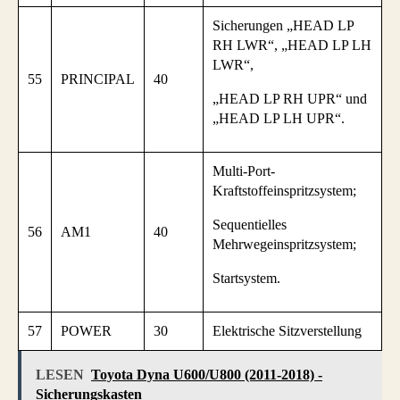
Sicherungen „HEAD LP
RH LWR“, „HEAD LP LH
LWR“,
55
PRINCIPAL
40
„HEAD LP RH UPR“ und
„HEAD LP LH UPR“.
Multi-Port-
Kraftstoffeinspritzsystem;
Sequentielles
56
AM1
40
Mehrwegeinspritzsystem;
Startsystem.
57
POWER
30
Elektrische Sitzverstellung
LESEN
Toyota Dyna U600/U800 (2011-2018) -
Sicherungskasten