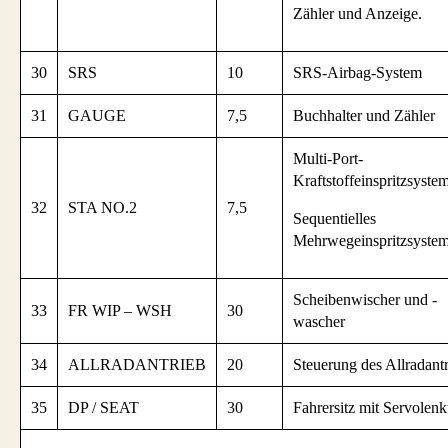
Zähler und Anzeige.
30
SRS
10
SRS-Airbag-System
31
GAUGE
7,5
Buchhalter und Zähler
Multi-Port-
Kraftstoffeinspritzsystem
32
STA NO.2
7,5
Sequentielles
Mehrwegeinspritzsystem
Scheibenwischer und -
33
FR WIP – WSH
30
wascher
34
ALLRADANTRIEB
20
Steuerung des Allradant
35
DP / SEAT
30
Fahrersitz mit Servolen