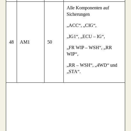
Alle Komponenten auf
Sicherungen
„ACC“, „CIG“,
„IG1“, „ECU – IG“,
48
AM1
50
„FR WIP – WSH“, „RR
WIP“,
„RR – WSH“, „4WD“ und
„STA“.