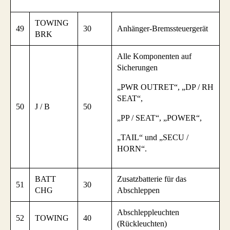
TOWING
49
30
Anhänger-Bremssteuergerät
BRK
Alle Komponenten auf
Sicherungen
„PWR OUTRET“, „DP / RH
SEAT“,
50
J / B
50
„PP / SEAT“, „POWER“,
„TAIL“ und „SECU /
HORN“.
BATT
Zusatzbatterie für das
51
30
CHG
Abschleppen
Abschleppleuchten
52
TOWING
40
(Rückleuchten)