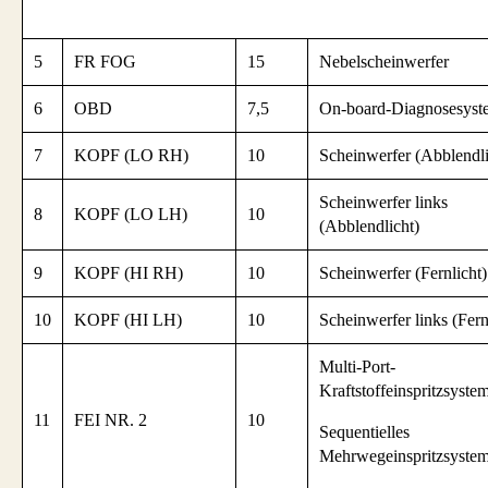
5
FR FOG
15
Nebelscheinwerfer
6
OBD
7,5
On-board-Diagnosesyst
7
KOPF (LO RH)
10
Scheinwerfer (Abblendli
Scheinwerfer links
8
KOPF (LO LH)
10
(Abblendlicht)
9
KOPF (HI RH)
10
Scheinwerfer (Fernlicht)
10
KOPF (HI LH)
10
Scheinwerfer links (Fern
Multi-Port-
Kraftstoffeinspritzsystem
11
FEI NR. 2
10
Sequentielles
Mehrwegeinspritzsystem