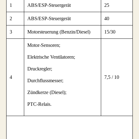
1
ABS/ESP-Steuergerät
25
2
ABS/ESP-Steuergerät
40
3
Motorsteuerung (Benzin/Diesel)
15/30
Motor-Sensoren;
Elektrische Ventilatoren;
Druckregler;
4
7,5 / 10
Durchflussmesser;
Zündkerze (Diesel);
PTC-Relais.