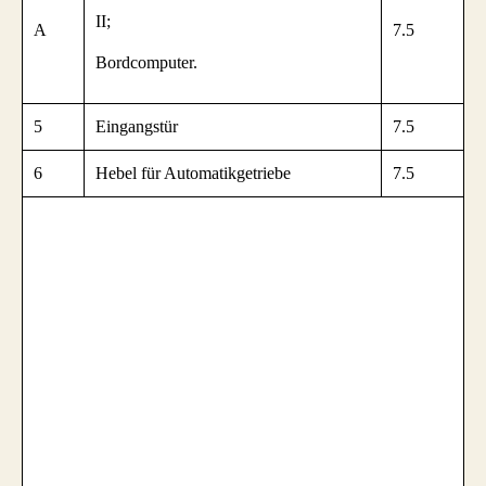
II;
A
7.5
Bordcomputer.
5
Eingangstür
7.5
6
Hebel für Automatikgetriebe
7.5