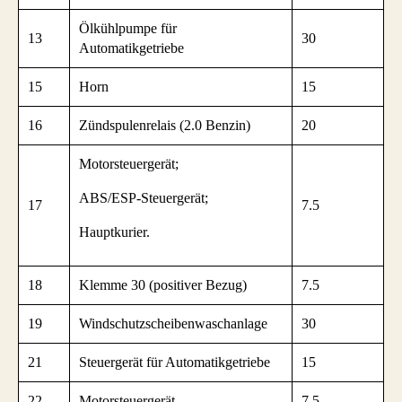
Ölkühlpumpe für
13
30
Automatikgetriebe
15
Horn
15
16
Zündspulenrelais (2.0 Benzin)
20
Motorsteuergerät;
ABS/ESP-Steuergerät;
17
7.5
Hauptkurier.
18
Klemme 30 (positiver Bezug)
7.5
19
Windschutzscheibenwaschanlage
30
21
Steuergerät für Automatikgetriebe
15
22
Motorsteuergerät
7.5