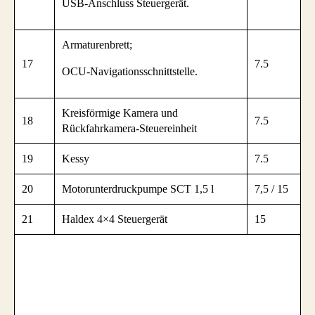
USB-Anschluss Steuergerät.
Armaturenbrett;
17
7.5
OCU-Navigationsschnittstelle.
Kreisförmige Kamera und
18
7.5
Rückfahrkamera-Steuereinheit
19
Kessy
7.5
20
Motorunterdruckpumpe SCT 1,5 l
7,5 / 15
21
Haldex 4×4 Steuergerät
15