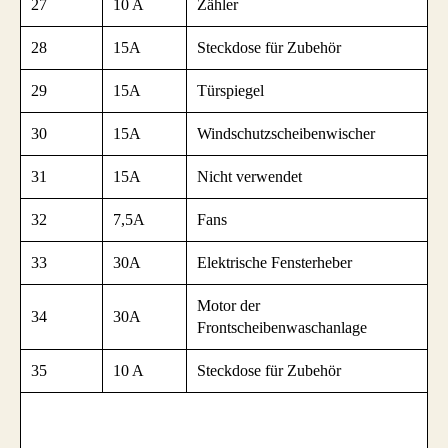
27
10 A
Zähler
28
15A
Steckdose für Zubehör
29
15A
Türspiegel
30
15A
Windschutzscheibenwischer
31
15A
Nicht verwendet
32
7,5A
Fans
33
30A
Elektrische Fensterheber
Motor der
34
30A
Frontscheibenwaschanlage
35
10 A
Steckdose für Zubehör