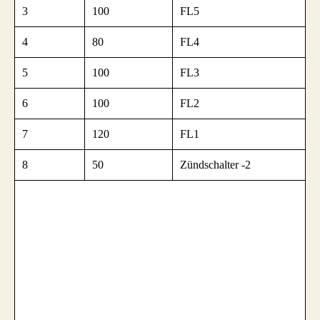
3
100
FL5
4
80
FL4
5
100
FL3
6
100
FL2
7
120
FL1
8
50
Zündschalter -2