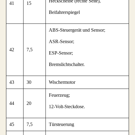
Heckscheibe (rechte Seite),
41
15
Beifahrerspiegel
ABS-Steuergerät und Sensor;
ASR-Sensor;
42
7,5
ESP-Sensor;
Bremslichtschalter.
43
30
Wischermotor
Feuerzeug;
44
20
12-Volt-Steckdose.
45
7,5
Türsteuerung