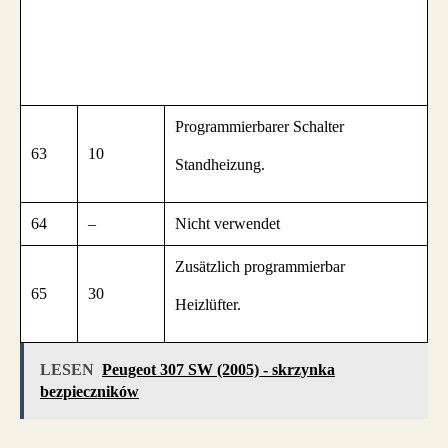
Programmierbarer Schalter
63
10
Standheizung.
64
–
Nicht verwendet
Zusätzlich programmierbar
65
30
Heizlüfter.
LESEN
Peugeot 307 SW (2005) - skrzynka
bezpieczników