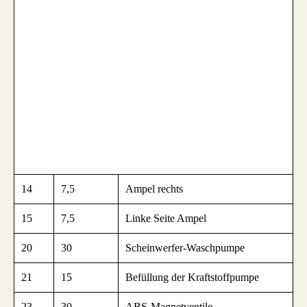
14
7,5
Ampel rechts
15
7,5
Linke Seite Ampel
20
30
Scheinwerfer-Waschpumpe
21
15
Befüllung der Kraftstoffpumpe
23
30
ABS-Magnetventile