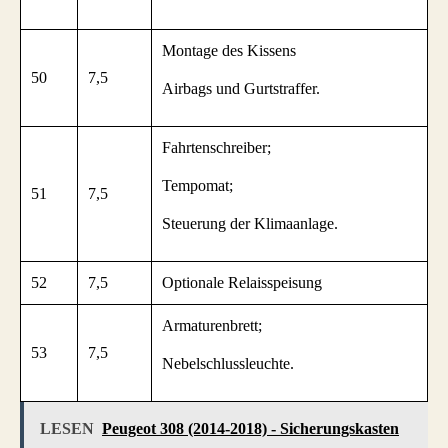
Montage des Kissens
50
7,5
Airbags und Gurtstraffer.
Fahrtenschreiber;
Tempomat;
51
7,5
Steuerung der Klimaanlage.
52
7,5
Optionale Relaisspeisung
Armaturenbrett;
53
7,5
Nebelschlussleuchte.
LESEN
Peugeot 308 (2014-2018) - Sicherungskasten