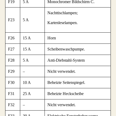
F19
5 A
Monochromer Bildschirm C.
Nachttischlampen;
F23
5 A
Kartenleselampen.
F26
15 A
Horn
F27
15 A
Scheibenwaschpumpe.
F28
5 A
Anti-Diebstahl-System
F29
–
Nicht verwendet.
F30
10 A
Beheizte Seitenspiegel.
F31
25 A
Beheizte Heckscheibe
F32
–
Nicht verwendet.
F33
30 A
Elektrische Fensterheber vorne.