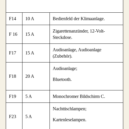
F14
10 A
Bedienfeld der Klimaanlage.
Zigarettenanzünder, 12-Volt-
F 16
15 A
Steckdose.
Audioanlage, Audioanlage
F17
15 A
(Zubehör).
Audioanlage;
F18
20 A
Bluetooth.
F19
5 A
Monochromer Bildschirm C.
Nachttischlampen;
F23
5 A
Kartenleselampen.