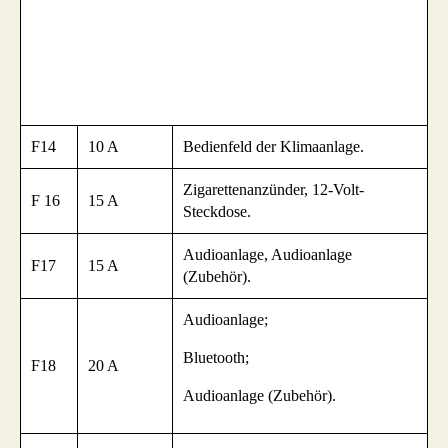
F14
10 A
Bedienfeld der Klimaanlage.
Zigarettenanzünder, 12-Volt-
F 16
15 A
Steckdose.
Audioanlage, Audioanlage
F17
15 A
(Zubehör).
Audioanlage;
Bluetooth;
F18
20 A
Audioanlage (Zubehör).