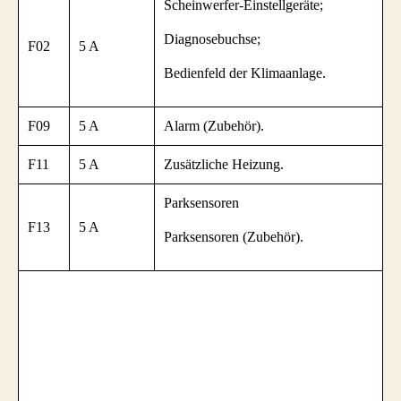
Scheinwerfer-Einstellgeräte;
Diagnosebuchse;
F02
5 A
Bedienfeld der Klimaanlage.
F09
5 A
Alarm (Zubehör).
F11
5 A
Zusätzliche Heizung.
Parksensoren
F13
5 A
Parksensoren (Zubehör).