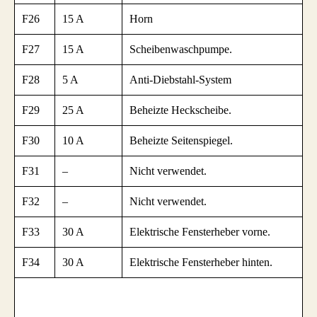
F26
15 A
Horn
F27
15 A
Scheibenwaschpumpe.
F28
5 A
Anti-Diebstahl-System
F29
25 A
Beheizte Heckscheibe.
F30
10 A
Beheizte Seitenspiegel.
F31
–
Nicht verwendet.
F32
–
Nicht verwendet.
F33
30 A
Elektrische Fensterheber vorne.
F34
30 A
Elektrische Fensterheber hinten.