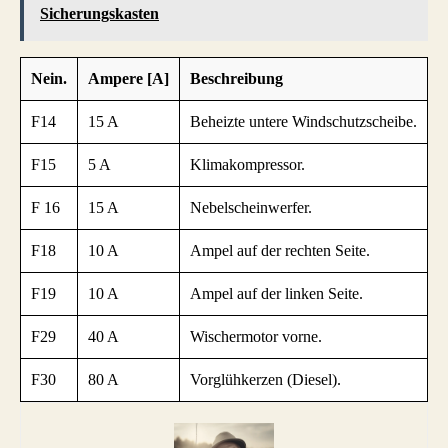
Sicherungskasten
Nein.
Ampere [A]
Beschreibung
F14
15 A
Beheizte untere Windschutzscheibe.
F15
5 A
Klimakompressor.
F 16
15 A
Nebelscheinwerfer.
F18
10 A
Ampel auf der rechten Seite.
F19
10 A
Ampel auf der linken Seite.
F29
40 A
Wischermotor vorne.
F30
80 A
Vorglühkerzen (Diesel).