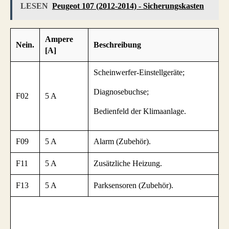
LESEN
Peugeot 107 (2012-2014) - Sicherungskasten
Ampere
Nein.
Beschreibung
[A]
Scheinwerfer-Einstellgeräte;
Diagnosebuchse;
F02
5 A
Bedienfeld der Klimaanlage.
F09
5 A
Alarm (Zubehör).
F11
5 A
Zusätzliche Heizung.
F13
5 A
Parksensoren (Zubehör).