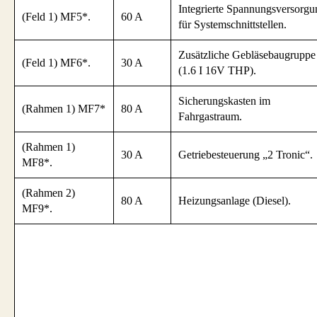
Integrierte Spannungsversorgu
(Feld 1) MF5*.
60 A
für Systemschnittstellen.
Zusätzliche Gebläsebaugruppe
(Feld 1) MF6*.
30 A
(1.6 I 16V THP).
Sicherungskasten im
(Rahmen 1) MF7*
80 A
Fahrgastraum.
(Rahmen 1)
30 A
Getriebesteuerung „2 Tronic“.
MF8*.
(Rahmen 2)
80 A
Heizungsanlage (Diesel).
MF9*.