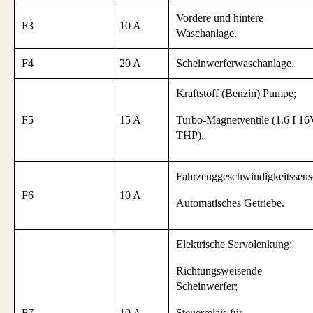
Vordere und hintere
F3
10 A
Waschanlage.
F4
20 A
Scheinwerferwaschanlage.
Kraftstoff (Benzin) Pumpe;
F5
15 A
Turbo-Magnetventile (1.6 I 1
THP).
Fahrzeuggeschwindigkeitssens
F6
10 A
Automatisches Getriebe.
Elektrische Servolenkung;
Richtungsweisende
Scheinwerfer;
F7
10 A
Steuerrelais für