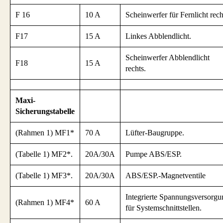
F 16
10 A
Scheinwerfer für Fernlicht rech
F17
15 A
Linkes Abblendlicht.
Scheinwerfer Abblendlicht
F18
15 A
rechts.
Maxi-
Sicherungstabelle
(Rahmen 1) MF1*
70 A
Lüfter-Baugruppe.
(Tabelle 1) MF2*.
20A/30A
Pumpe ABS/ESP.
(Tabelle 1) MF3*.
20A/30A
ABS/ESP.-Magnetventile
Integrierte Spannungsversorgu
(Rahmen 1) MF4*
60 A
für Systemschnittstellen.