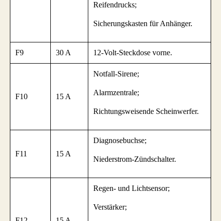
Reifendrucks;
Sicherungskasten für Anhänger.
F9
30 A
12-Volt-Steckdose vorne.
Notfall-Sirene;
Alarmzentrale;
F10
15 A
Richtungsweisende Scheinwerfer.
Diagnosebuchse;
F11
15 A
Niederstrom-Zündschalter.
Regen- und Lichtsensor;
Verstärker;
F12
15 A