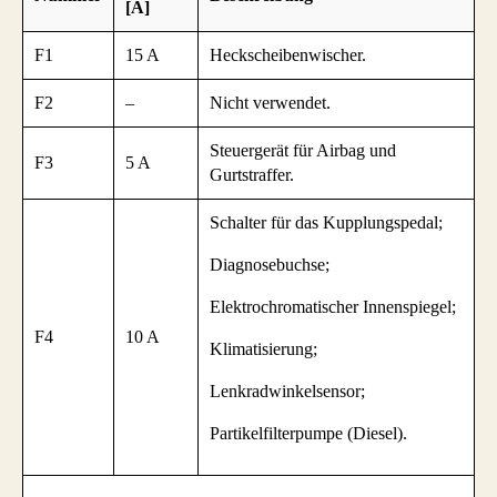
[A]
F1
15 A
Heckscheibenwischer.
F2
–
Nicht verwendet.
Steuergerät für Airbag und
F3
5 A
Gurtstraffer.
Schalter für das Kupplungspedal;
Diagnosebuchse;
Elektrochromatischer Innenspiegel;
F4
10 A
Klimatisierung;
Lenkradwinkelsensor;
Partikelfilterpumpe (Diesel).