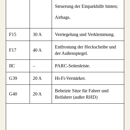
Steuerung der Einparkhilfe hinten;
Airbags.
F15
30 A
Verriegelung und Verklemmung.
Entfrostung der Heckscheibe und
F17
40 A
der Außenspiegel.
IIC
–
PARC-Seitenleiste.
G39
20 A
Hi-Fi-Verstärker.
Beheizte Sitze für Fahrer und
G40
20 A
Beifahrer (außer RHD)