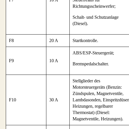
Richtungsscheinwerfer;
Schalt- und Schutzanlage
(Diesel).
F8
20 A
Startkontrolle.
ABS/ESP-Steuergerät;
F9
10 A
Bremspedalschalter.
Stellglieder des
Motorsteuergeräts (Benzin:
Zündspulen, Magnetventile,
F10
30 A
Lambdasonden, Einspritzdüsen
Heizungen, regelbarer
Thermostat) (Diesel:
Magnetventile, Heizungen).