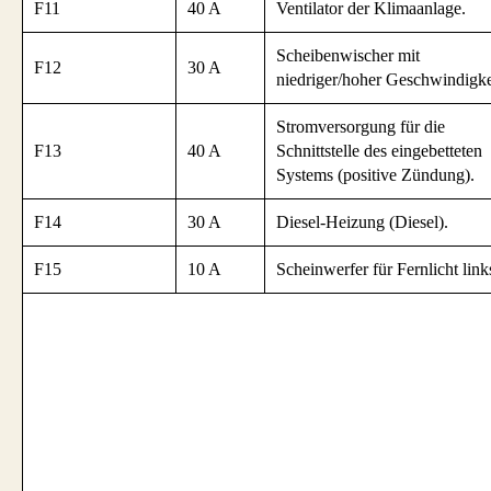
F11
40 A
Ventilator der Klimaanlage.
Scheibenwischer mit
F12
30 A
niedriger/hoher Geschwindigke
Stromversorgung für die
F13
40 A
Schnittstelle des eingebetteten
Systems (positive Zündung).
F14
30 A
Diesel-Heizung (Diesel).
F15
10 A
Scheinwerfer für Fernlicht link