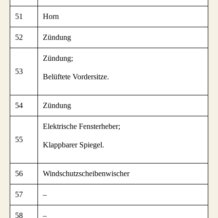
51
Horn
52
Zündung
Zündung;
53
Belüftete Vordersitze.
54
Zündung
Elektrische Fensterheber;
55
Klappbarer Spiegel.
56
Windschutzscheibenwischer
57
–
58
–