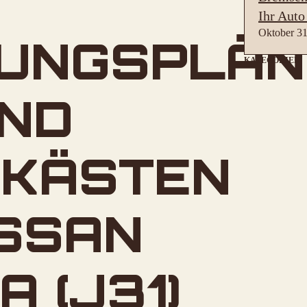
Ihr Auto
Oktober 31
RUNGSPLÄN
KATEGORIEN
ND
SKÄSTEN
ISSAN
 (J31)