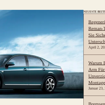
NEUESTE BEI
Regeneri
Reman-T
Sie Sich
Untersch
April 2, 2
Warum B
Arm Für
Unverzic
Montage
Januar 23,
Bremsen 