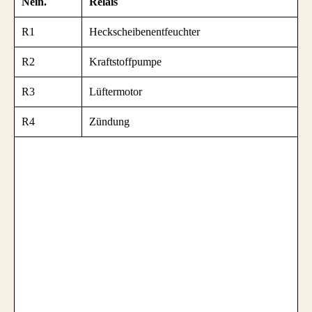
Nein.
Relais
R1
Heckscheibenentfeuchter
R2
Kraftstoffpumpe
R3
Lüftermotor
R4
Zündung