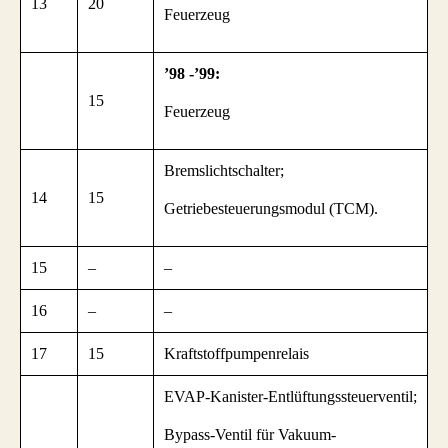
13
20
Feuerzeug
’98 -’99:
15
Feuerzeug
Bremslichtschalter;
14
15
Getriebesteuerungsmodul (TCM).
15
–
–
16
–
–
17
15
Kraftstoffpumpenrelais
EVAP-Kanister-Entlüftungssteuerventil;
Bypass-Ventil für Vakuum-