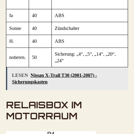
fa
40
ABS
Sonne
40
Zündschalter
H.
40
ABS
Sicherung: „4“, „5“, „14“, „20“,
notieren.
50
„24“
LESEN
Nissan X-Trail T30 (2001-2007) -
Sicherungskasten
RELAISBOX IM
MOTORRAUM