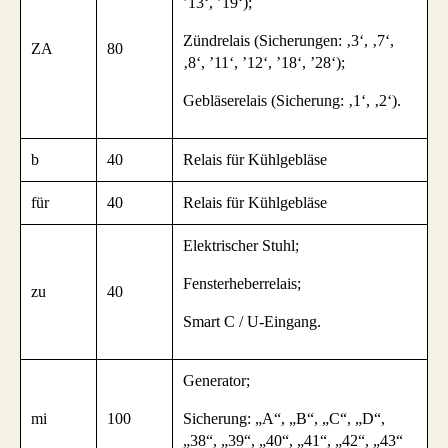
’13‘, ’19‘);
Zündrelais (Sicherungen: ‚3‘, ‚7‘,
ZA
80
‚8‘, ’11‘, ’12‘, ’18‘, ’28‘);
Gebläserelais (Sicherung: ‚1‘, ‚2‘).
b
40
Relais für Kühlgebläse
für
40
Relais für Kühlgebläse
Elektrischer Stuhl;
Fensterheberrelais;
zu
40
Smart C / U-Eingang.
Generator;
mi
100
Sicherung: „A“, „B“, „C“, „D“,
„38“, „39“, „40“, „41“, „42“, „43“