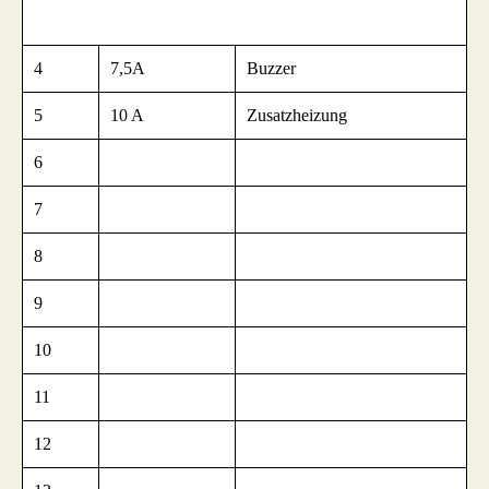
4
7,5A
Buzzer
5
10 A
Zusatzheizung
6
7
8
9
10
11
12