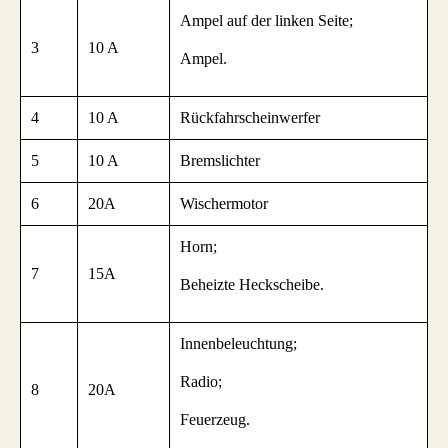
Ampel auf der linken Seite;
3
10 A
Ampel.
4
10 A
Rückfahrscheinwerfer
5
10 A
Bremslichter
6
20A
Wischermotor
Horn;
7
15A
Beheizte Heckscheibe.
Innenbeleuchtung;
Radio;
8
20A
Feuerzeug.