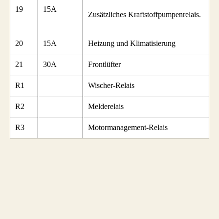
19
15A
Zusätzliches Kraftstoffpumpenrelais.
20
15A
Heizung und Klimatisierung
21
30A
Frontlüfter
R1
Wischer-Relais
R2
Melderelais
R3
Motormanagement-Relais