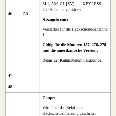
M 1, AM, CL [ZV] und KEYLESS-
GO Antennenverstärker;
46
7,5
Abzugsbremse:
Verstärker für die Heckscheibenantenne
1;
Gültig für die Motoren 157, 276, 278
und die amerikanische Version:
Relais der Kühlmittelumwälzpumpe.
47
–
–
48
–
–
Coupe:
Wird über das Relais der
Heckscheibenheizung geschaltet: