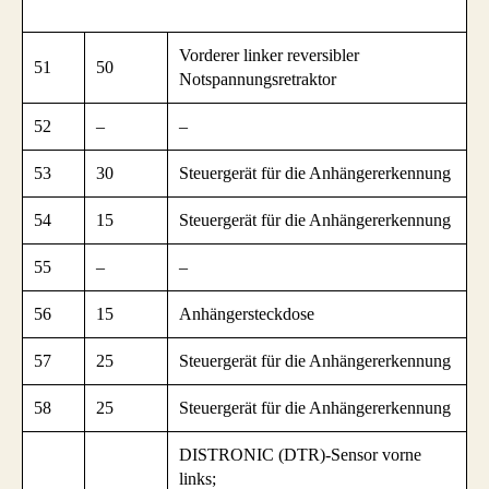
Vorderer linker reversibler
51
50
Notspannungsretraktor
52
–
–
53
30
Steuergerät für die Anhängererkennung
54
15
Steuergerät für die Anhängererkennung
55
–
–
56
15
Anhängersteckdose
57
25
Steuergerät für die Anhängererkennung
58
25
Steuergerät für die Anhängererkennung
DISTRONIC (DTR)-Sensor vorne
links;