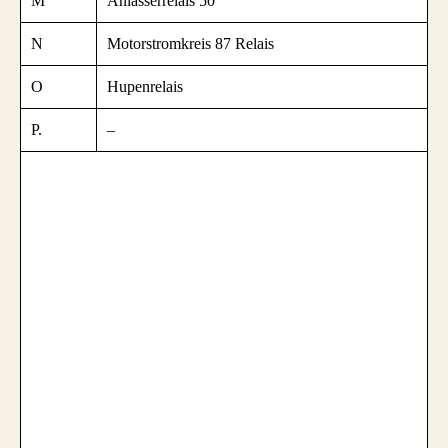
M
Anlasserrelais 50
N
Motorstromkreis 87 Relais
O
Hupenrelais
P.
–