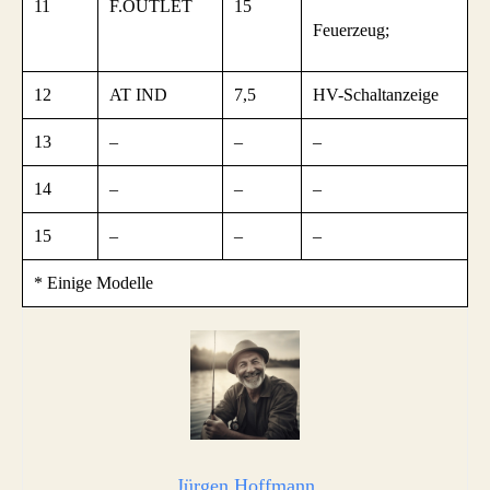
11
F.OUTLET
15
Feuerzeug;
12
AT IND
7,5
HV-Schaltanzeige
13
–
–
–
14
–
–
–
15
–
–
–
* Einige Modelle
Jürgen Hoffmann