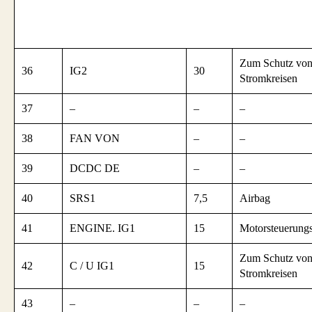
Zum Schutz von
36
IG2
30
Stromkreisen
37
–
–
–
38
FAN VON
–
–
39
DCDC DE
–
–
40
SRS1
7,5
Airbag
41
ENGINE. IG1
15
Motorsteuerung
Zum Schutz von
42
C / U IG1
15
Stromkreisen
43
–
–
–