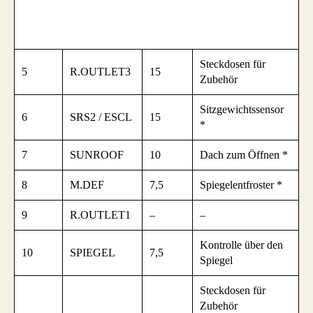
Steckdosen für
5
R.OUTLET3
15
Zubehör
Sitzgewichtssensor
6
SRS2 / ESCL
15
*
7
SUNROOF
10
Dach zum Öffnen *
8
M.DEF
7,5
Spiegelentfroster *
9
R.OUTLET1
–
–
Kontrolle über den
10
SPIEGEL
7,5
Spiegel
Steckdosen für
Zubehör