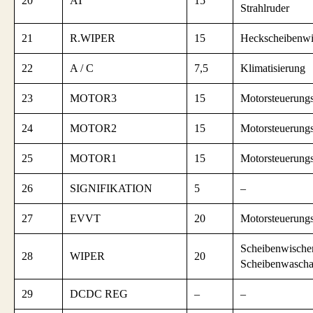
20
AT
15
Strahlruder
21
R.WIPER
15
Heckscheibenwi
22
A / C
7,5
Klimatisierung
23
MOTOR3
15
Motorsteuerung
24
MOTOR2
15
Motorsteuerung
25
MOTOR1
15
Motorsteuerung
26
SIGNIFIKATION
5
–
27
EVVT
20
Motorsteuerung
Scheibenwische
28
WIPER
20
Scheibenwascha
29
DCDC REG
–
–