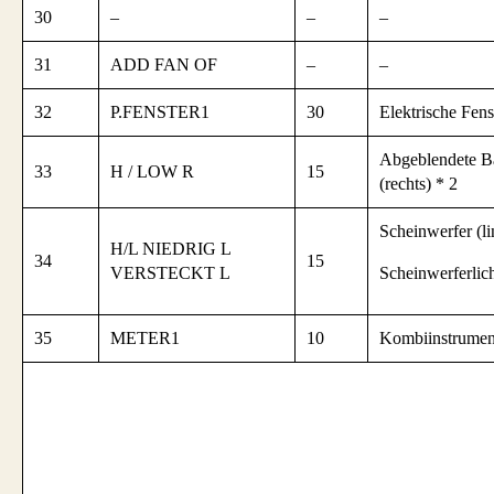
30
–
–
–
31
ADD FAN OF
–
–
32
P.FENSTER1
30
Elektrische Fens
Abgeblendete B
33
H / LOW R
15
(rechts) * 2
Scheinwerfer (li
H/L NIEDRIG L
34
15
VERSTECKT L
Scheinwerferlich
35
METER1
10
Kombiinstrumen