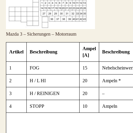
Mazda 3 – Sicherungen – Motorraum
Ampel
Artikel
Beschreibung
Beschreibung
[A]
1
FOG
15
Nebelscheinwerf
2
H / L HI
20
Ampeln *
3
H / REINIGEN
20
–
4
STOPP
10
Ampeln