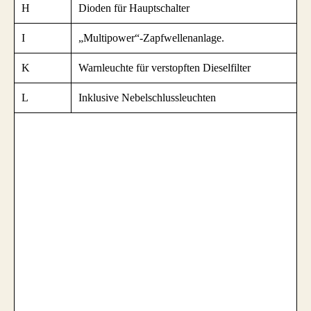
H
Dioden für Hauptschalter
I
„Multipower“-Zapfwellenanlage.
K
Warnleuchte für verstopften Dieselfilter
L
Inklusive Nebelschlussleuchten