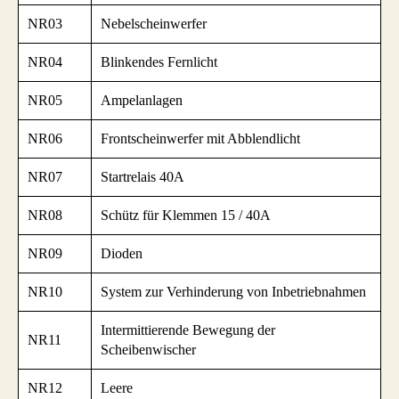
NR03
Nebelscheinwerfer
NR04
Blinkendes Fernlicht
NR05
Ampelanlagen
NR06
Frontscheinwerfer mit Abblendlicht
NR07
Startrelais 40A
NR08
Schütz für Klemmen 15 / 40A
NR09
Dioden
NR10
System zur Verhinderung von Inbetriebnahmen
Intermittierende Bewegung der
NR11
Scheibenwischer
NR12
Leere