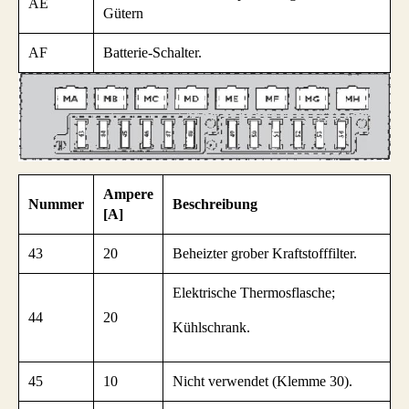
AE
Gütern
AF
Batterie-Schalter.
Ampere
Nummer
Beschreibung
[A]
43
20
Beheizter grober Kraftstofffilter.
Elektrische Thermosflasche;
44
20
Kühlschrank.
45
10
Nicht verwendet (Klemme 30).