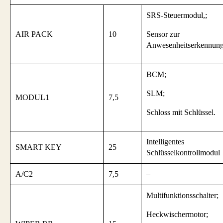
SRS-Steuermodul,;
AIR PACK
10
Sensor zur
Anwesenheitserkennung
BCM;
SLM;
MODUL1
7,5
Schloss mit Schlüssel.
Intelligentes
SMART KEY
25
Schlüsselkontrollmodul
A/C2
7,5
–
Multifunktionsschalter;
Heckwischermotor;