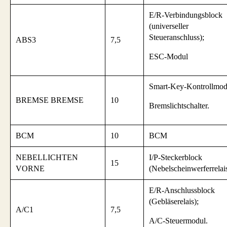
E/R-Verbindungsblock
(universeller
Steueranschluss);
ABS3
7,5
ESC-Modul
Smart-Key-Kontrollmod
BREMSE BREMSE
10
Bremslichtschalter.
BCM
10
BCM
NEBELLICHTEN
I/P-Steckerblock
15
VORNE
(Nebelscheinwerferrelai
E/R-Anschlussblock
(Gebläserelais);
A/C1
7,5
A/C-Steuermodul.