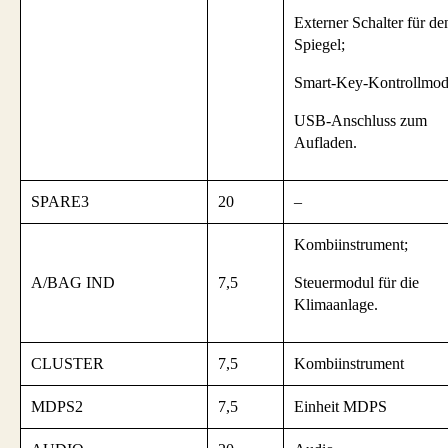
Externer Schalter für de
Spiegel;
Smart-Key-Kontrollmod
USB-Anschluss zum
Aufladen.
SPARE3
20
–
Kombiinstrument;
A/BAG IND
7,5
Steuermodul für die
Klimaanlage.
CLUSTER
7,5
Kombiinstrument
MDPS2
7,5
Einheit MDPS