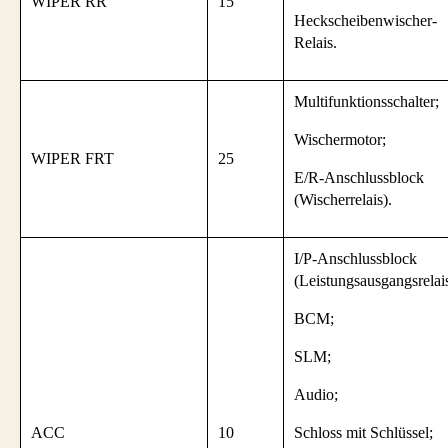
WIPER RR
15
Heckscheibenwischer-
Relais.
Multifunktionsschalter;
Wischermotor;
WIPER FRT
25
E/R-Anschlussblock
(Wischerrelais).
I/P-Anschlussblock
(Leistungsausgangsrelais
BCM;
SLM;
Audio;
ACC
10
Schloss mit Schlüssel;