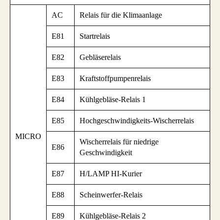
AC
Relais für die Klimaanlage
E81
Startrelais
E82
Gebläserelais
E83
Kraftstoffpumpenrelais
E84
Kühlgebläse-Relais 1
E85
Hochgeschwindigkeits-Wischerrelais
MICRO
Wischerrelais für niedrige
E86
Geschwindigkeit
E87
H/LAMP HI-Kurier
E88
Scheinwerfer-Relais
E89
Kühlgebläse-Relais 2