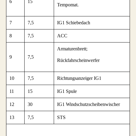
6
15
Tempomat.
7
7,5
IG1 Schiebedach
8
7,5
ACC
Armaturenbrett;
9
7,5
Rückfahrscheinwerfer
10
7,5
Richtungsanzeiger IG1
11
15
IG1 Spule
12
30
IG1 Windschutzscheibenwischer
13
7,5
STS