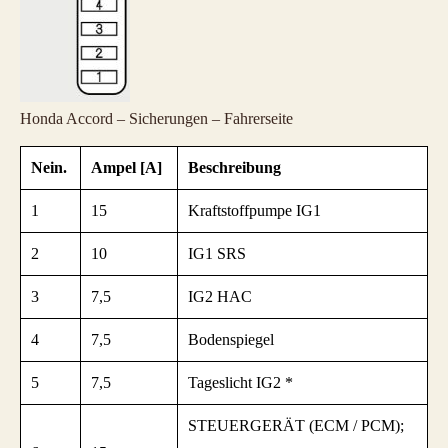
Honda Accord – Sicherungen – Fahrerseite
Nein.
Ampel [A]
Beschreibung
1
15
Kraftstoffpumpe IG1
2
10
IG1 SRS
3
7,5
IG2 HAC
4
7,5
Bodenspiegel
5
7,5
Tageslicht IG2 *
STEUERGERÄT (ECM / PCM);