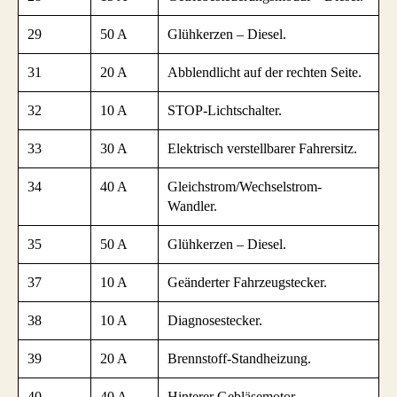
29
50 A
Glühkerzen – Diesel.
31
20 A
Abblendlicht auf der rechten Seite.
32
10 A
STOP-Lichtschalter.
33
30 A
Elektrisch verstellbarer Fahrersitz.
34
40 A
Gleichstrom/Wechselstrom-
Wandler.
35
50 A
Glühkerzen – Diesel.
37
10 A
Geänderter Fahrzeugstecker.
38
10 A
Diagnosestecker.
39
20 A
Brennstoff-Standheizung.
40
40 A
Hinterer Gebläsemotor.