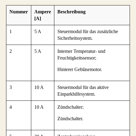
Nummer
Ampere
Beschreibung
[A]
1
5 A
Steuermodul für das zusätzliche
Sicherheitssystem.
2
5 A
Interner Temperatur- und
Feuchtigkeitssensor;
Hinterer Gebläsemotor.
3
10 A
Steuermodul für das aktive
Einparkhilfesystem.
4
10 A
Zündschalter;
Zündschalter.