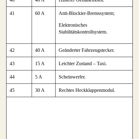
41
60 A
Anti-Blockier-Bremssystem;
Elektronisches
Stabilitätskontrollsystem.
42
40 A
Geänderter Fahrzeugstecker.
43
15 A
Leichter Zustand – Taxi.
44
5 A
Scheinwerfer.
45
30 A
Rechtes Heckklappenmodul.