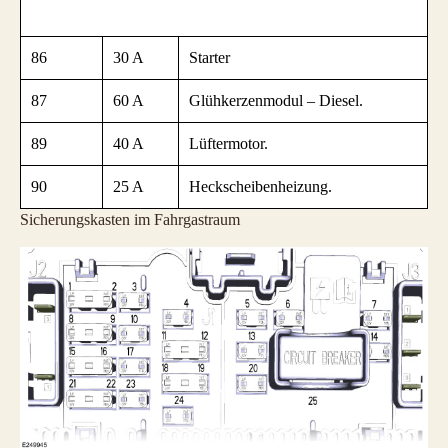
86
30 A
Starter
87
60 A
Glühkerzenmodul – Diesel.
89
40 A
Lüftermotor.
90
25 A
Heckscheibenheizung.
Sicherungskasten im Fahrgastraum