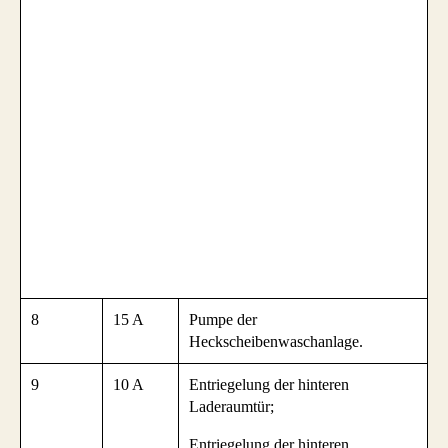
8
15 A
Pumpe der
Heckscheibenwaschanlage.
9
10 A
Entriegelung der hinteren
Laderaumtür;
Entriegelung der hinteren