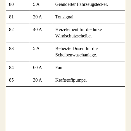
80
5 A
Geänderter Fahrzeugstecker.
81
20 A
Tonsignal.
82
40 A
Heizelement für die linke
Windschutzscheibe.
83
5 A
Beheizte Düsen für die
Scheibenwaschanlage.
84
60 A
Fan
85
30 A
Kraftstoffpumpe.