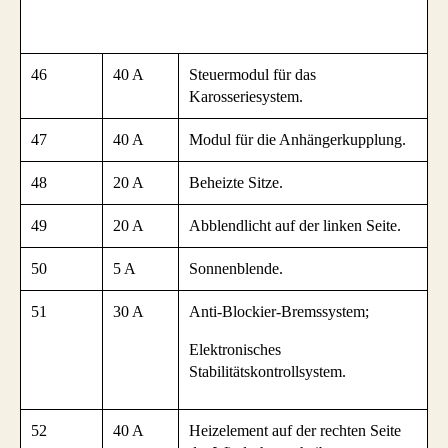
46
40 A
Steuermodul für das
Karosseriesystem.
47
40 A
Modul für die Anhängerkupplung.
48
20 A
Beheizte Sitze.
49
20 A
Abblendlicht auf der linken Seite.
50
5 A
Sonnenblende.
51
30 A
Anti-Blockier-Bremssystem;
Elektronisches
Stabilitätskontrollsystem.
52
40 A
Heizelement auf der rechten Seite