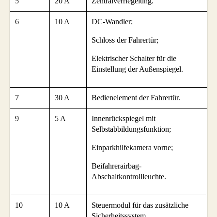
5
20 A
Zentralverriegelung.
6
10 A
DC-Wandler;
Schloss der Fahrertür;
Elektrischer Schalter für die
Einstellung der Außenspiegel.
7
30 A
Bedienelement der Fahrertür.
9
5 A
Innenrückspiegel mit
Selbstabbildungsfunktion;
Einparkhilfekamera vorne;
Beifahrerairbag-
Abschaltkontrollleuchte.
10
10 A
Steuermodul für das zusätzliche
Sicherheitssystem.