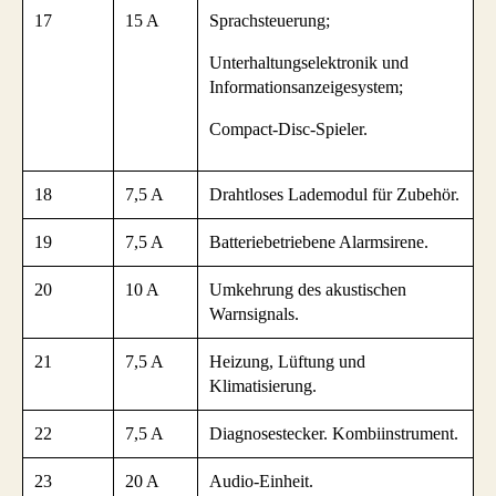
17
15 A
Sprachsteuerung;
Unterhaltungselektronik und
Informationsanzeigesystem;
Compact-Disc-Spieler.
18
7,5 A
Drahtloses Lademodul für Zubehör.
19
7,5 A
Batteriebetriebene Alarmsirene.
20
10 A
Umkehrung des akustischen
Warnsignals.
21
7,5 A
Heizung, Lüftung und
Klimatisierung.
22
7,5 A
Diagnosestecker. Kombiinstrument.
23
20 A
Audio-Einheit.