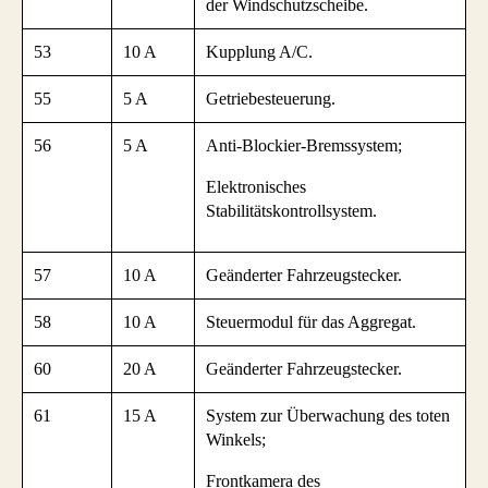
der Windschutzscheibe.
53
10 A
Kupplung A/C.
55
5 A
Getriebesteuerung.
56
5 A
Anti-Blockier-Bremssystem;
Elektronisches
Stabilitätskontrollsystem.
57
10 A
Geänderter Fahrzeugstecker.
58
10 A
Steuermodul für das Aggregat.
60
20 A
Geänderter Fahrzeugstecker.
61
15 A
System zur Überwachung des toten
Winkels;
Frontkamera des