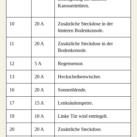
Karosserietüren.
10
20 A
Zusätzliche Steckdose in der
hinteren Bodenkonsole.
11
20 A
Zusätzliche Steckdose in der
Bodenkonsole.
12
5 A
Regensensor.
13
20 A
Heckscheibenwischer.
16
20 A
Sonnenblende.
17
15 A
Lenksäulensperre.
19
10 A
Linke Tür wird entriegelt.
20
20 A
Zusätzliche Steckdose.