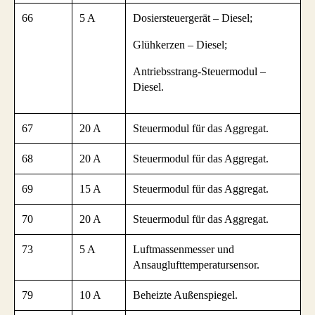
66
5 A
Dosiersteuergerät – Diesel;
Glühkerzen – Diesel;
Antriebsstrang-Steuermodul –
Diesel.
67
20 A
Steuermodul für das Aggregat.
68
20 A
Steuermodul für das Aggregat.
69
15 A
Steuermodul für das Aggregat.
70
20 A
Steuermodul für das Aggregat.
73
5 A
Luftmassenmesser und
Ansauglufttemperatursensor.
79
10 A
Beheizte Außenspiegel.