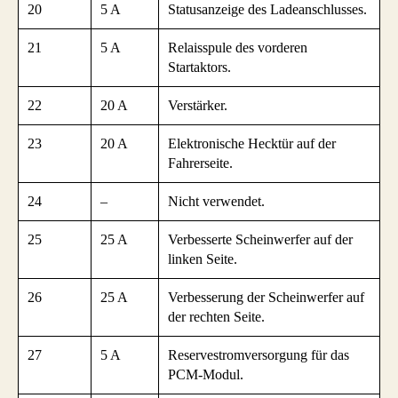
20
5 A
Statusanzeige des Ladeanschlusses.
21
5 A
Relaisspule des vorderen
Startaktors.
22
20 A
Verstärker.
23
20 A
Elektronische Hecktür auf der
Fahrerseite.
24
–
Nicht verwendet.
25
25 A
Verbesserte Scheinwerfer auf der
linken Seite.
26
25 A
Verbesserung der Scheinwerfer auf
der rechten Seite.
27
5 A
Reservestromversorgung für das
PCM-Modul.