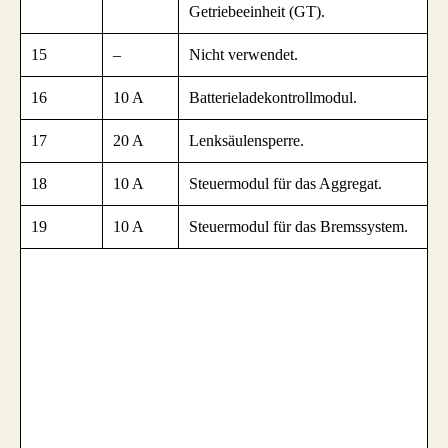
Getriebeeinheit (GT).
15
–
Nicht verwendet.
16
10 A
Batterieladekontrollmodul.
17
20 A
Lenksäulensperre.
18
10 A
Steuermodul für das Aggregat.
19
10 A
Steuermodul für das Bremssystem.