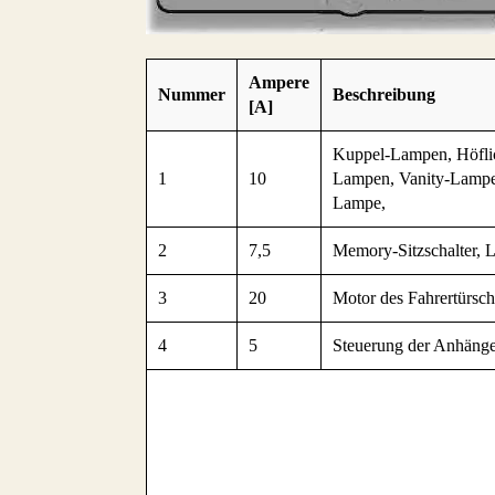
Ampere
Nummer
Beschreibung
[A]
Kuppel-Lampen, Höflic
1
10
Lampen, Vanity-Lampe
Lampe,
2
7,5
Memory-Sitzschalter, 
3
20
Motor des Fahrertürsch
4
5
Steuerung der Anhäng