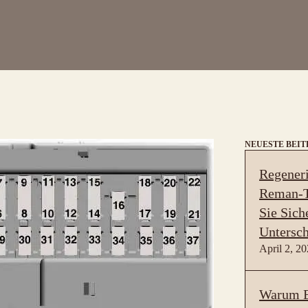
NEUESTE BEI
Regeneri
Reman-T
Sie Sich
Untersch
April 2, 2
Warum B