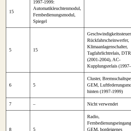
1997-1999:
Automatikleuchtenmodul,
15
Fernbedienungsmodul,
Spiegel
Geschwindigkeitssteue
Rückfahrscheinwerfer,
Klimaanlagenschalter,
5
15
Tagfahrlichtrelais, DT
(2001-2004), AC-
Kupplungsrelais (1997
Cluster, Bremsschaltspe
6
5
GEM, Luftfederungsm
hinten (1997-1999)
7
–
Nicht verwendet
Radio,
Fernbedienungseingan
8
5
GEM, bordeigenes