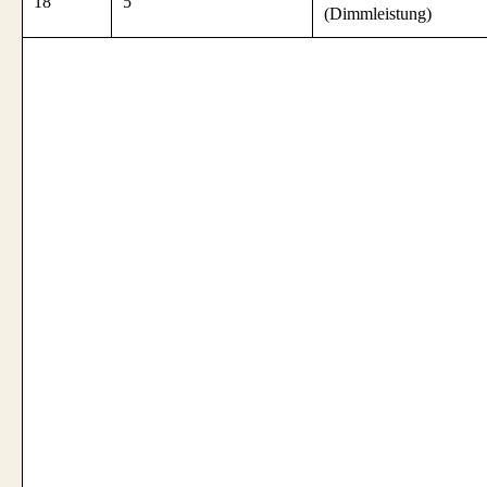
18
5
(Dimmleistung)