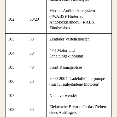
Vierrad-Antiblockiersystem
(4WABS)/ Hinterrad-
102
50/20
Antiblockiermodul (RABS),
Zündschloss
103
50
Zentraler Verteilerkasten
4×4-Motor und
104
30
Schaltungskupplung
105
40
Front-Klimagebläse
2000-2004: Ladeluftkühlerpumpe
106
20
(nur für aufgeladene Motoren)
107
–
Nicht verwendet
Elektrische Bremse für das Ziehen
108
30
eines Anhängers