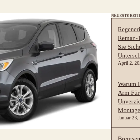
NEUESTE BEI
Regeneri
Reman-T
Sie Sich
Untersch
April 2, 2
Warum B
Arm Für
Unverzic
Montage
Januar 23,
Bremsen 