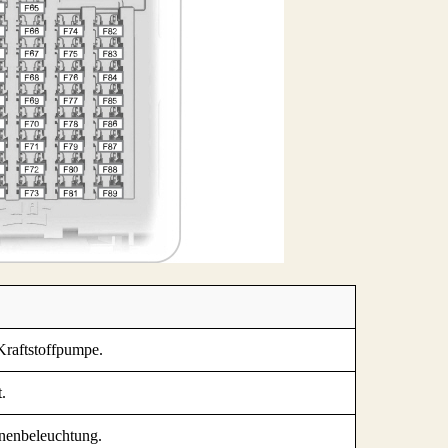
Kraftstoffpumpe.
.
nnenbeleuchtung.