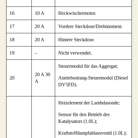
16
10 A
Heckwischermotor.
17
20 A
Vordere Steckdose/Drehmoment.
18
20 A
Hintere Steckdose.
19
–
Nicht verwendet.
Steuermodul für das Aggregat;
20 A 30
20
Antriebsstrang-Steuermodul (Diesel
A
DV5FD).
Heizelement der Lambdasonde;
Sensor für den Betrieb des
Katalysators (1.0L);
Kraftstoffdampfablassventil (1.0L);