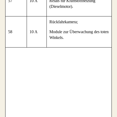
57
10 A
Relais für Kraftstoffheizung
(Dieselmotor).
Rückfahrkamera;
58
10 A
Module zur Überwachung des toten
Winkels.