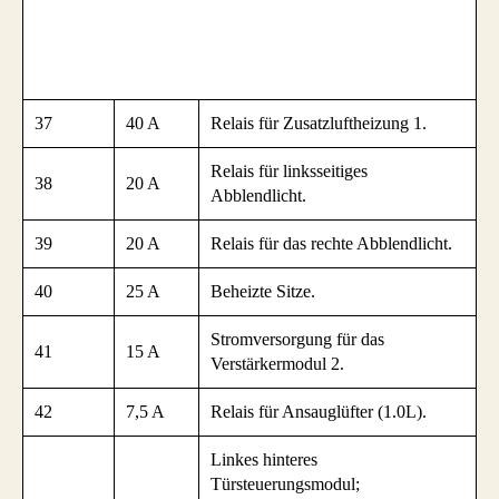
37
40 A
Relais für Zusatzluftheizung 1.
Relais für linksseitiges
38
20 A
Abblendlicht.
39
20 A
Relais für das rechte Abblendlicht.
40
25 A
Beheizte Sitze.
Stromversorgung für das
41
15 A
Verstärkermodul 2.
42
7,5 A
Relais für Ansauglüfter (1.0L).
Linkes hinteres
Türsteuerungsmodul;