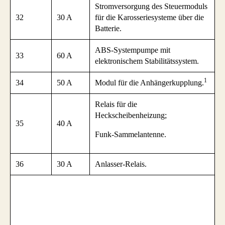
Stromversorgung des Steuermoduls
32
30 A
für die Karosseriesysteme über die
Batterie.
ABS-Systempumpe mit
33
60 A
elektronischem Stabilitätssystem.
1
34
50 A
Modul für die Anhängerkupplung.
Relais für die
Heckscheibenheizung;
35
40 A
Funk-Sammelantenne.
36
30 A
Anlasser-Relais.