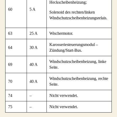
Heckscheibenheizung;
60
5 A
Solenoid des rechten/linken
Windschutzscheibenheizungsrelais.
63
25 A
Wischermotor.
Karosseriesteuerungsmodul –
64
30 A
Zündung/Start-Bus.
Windschutzscheibenheizung, linke
69
40 A
Seite.
Windschutzscheibenheizung, rechte
70
40 A
Seite.
74
–
Nicht verwendet.
75
–
Nicht verwendet.