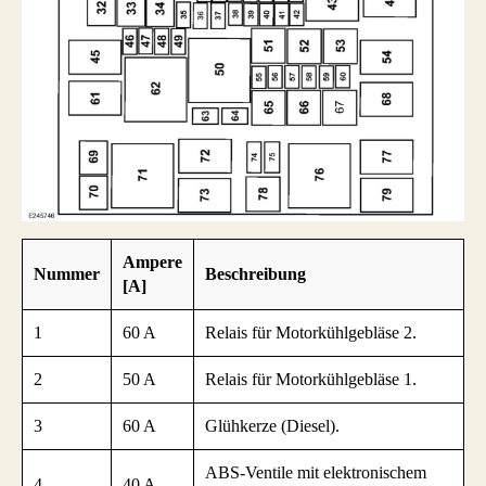
Ampere
Nummer
Beschreibung
[A]
1
60 A
Relais für Motorkühlgebläse 2.
2
50 A
Relais für Motorkühlgebläse 1.
3
60 A
Glühkerze (Diesel).
ABS-Ventile mit elektronischem
4
40 A