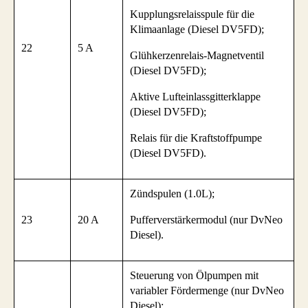
Kupplungsrelaisspule für die
Klimaanlage (Diesel DV5FD);
22
5 A
Glühkerzenrelais-Magnetventil
(Diesel DV5FD);
Aktive Lufteinlassgitterklappe
(Diesel DV5FD);
Relais für die Kraftstoffpumpe
(Diesel DV5FD).
Zündspulen (1.0L);
23
20 A
Pufferverstärkermodul (nur DvNeo
Diesel).
Steuerung von Ölpumpen mit
variabler Fördermenge (nur DvNeo
Diesel);