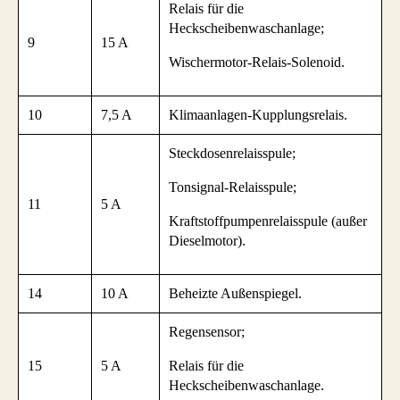
Relais für die
Heckscheibenwaschanlage;
9
15 A
Wischermotor-Relais-Solenoid.
10
7,5 A
Klimaanlagen-Kupplungsrelais.
Steckdosenrelaisspule;
Tonsignal-Relaisspule;
11
5 A
Kraftstoffpumpenrelaisspule (außer
Dieselmotor).
14
10 A
Beheizte Außenspiegel.
Regensensor;
15
5 A
Relais für die
Heckscheibenwaschanlage.