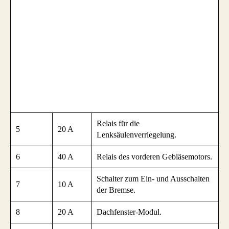
Relais für die
5
20 A
Lenksäulenverriegelung.
6
40 A
Relais des vorderen Gebläsemotors.
Schalter zum Ein- und Ausschalten
7
10 A
der Bremse.
8
20 A
Dachfenster-Modul.