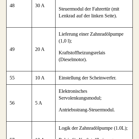
48
30 A
Steuermodul der Fahrertür (mit
Lenkrad auf der linken Seite).
Lieferung einer Zahnradölpumpe
(1,0 l);
49
20 A
Kraftstoffheizungsrelais
(Dieselmotor).
55
10 A
Einstellung der Scheinwerfer.
Elektronisches
Servolenkungsmodul;
56
5 A
Antriebsstrang-Steuermodul.
Logik der Zahnradölpumpe (1.0L);