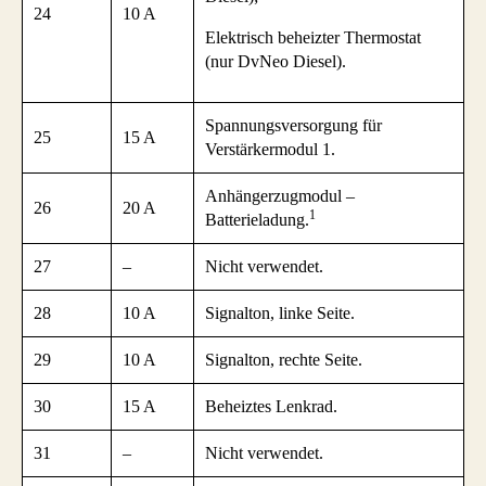
24
10 A
Elektrisch beheizter Thermostat
(nur DvNeo Diesel).
Spannungsversorgung für
25
15 A
Verstärkermodul 1.
Anhängerzugmodul –
26
20 A
1
Batterieladung.
27
–
Nicht verwendet.
28
10 A
Signalton, linke Seite.
29
10 A
Signalton, rechte Seite.
30
15 A
Beheiztes Lenkrad.
31
–
Nicht verwendet.