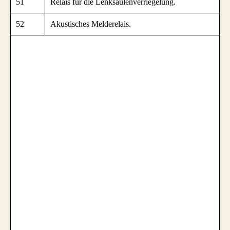
51
Relais für die Lenksäulenverriegelung.
52
Akustisches Melderelais.