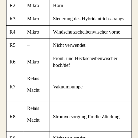
R2
Mikro
Horn
R3
Mikro
Steuerung des Hybridantriebsstrangs
R4
Mikro
Windschutzscheibenwischer vorne
R5
–
Nicht verwendet
Front- und Heckscheibenwischer
R6
Mikro
hoch/tief
Relais
R7
Vakuumpumpe
Macht
Relais
R8
Stromversorgung für die Zündung
Macht