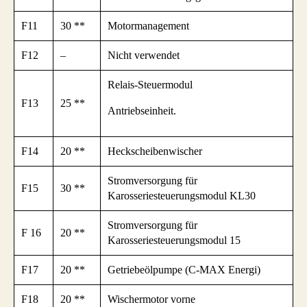
F11
30 **
Motormanagement
F12
–
Nicht verwendet
Relais-Steuermodul
F13
25 **
Antriebseinheit.
F14
20 **
Heckscheibenwischer
Stromversorgung für
F15
30 **
Karosseriesteuerungsmodul KL30
Stromversorgung für
F 16
20 **
Karosseriesteuerungsmodul 15
F17
20 **
Getriebeölpumpe (C-MAX Energi)
F18
20 **
Wischermotor vorne