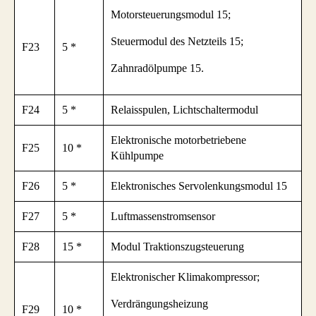
Motorsteuerungsmodul 15;
Steuermodul des Netzteils 15;
F23
5 *
Zahnradölpumpe 15.
F24
5 *
Relaisspulen, Lichtschaltermodul
Elektronische motorbetriebene
F25
10 *
Kühlpumpe
F26
5 *
Elektronisches Servolenkungsmodul 15
F27
5 *
Luftmassenstromsensor
F28
15 *
Modul Traktionszugsteuerung
Elektronischer Klimakompressor;
Verdrängungsheizung
F29
10 *