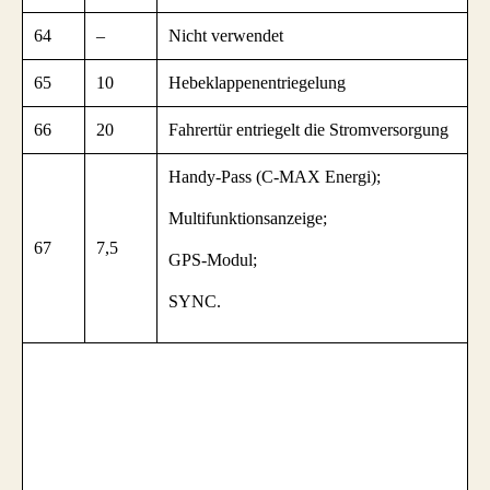
64
–
Nicht verwendet
65
10
Hebeklappenentriegelung
66
20
Fahrertür entriegelt die Stromversorgung
Handy-Pass (C-MAX Energi);
Multifunktionsanzeige;
67
7,5
GPS-Modul;
SYNC.