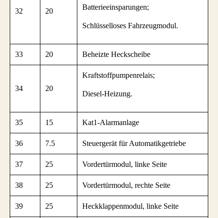
Batterieeinsparungen;
32
20
Schlüsselloses Fahrzeugmodul.
33
20
Beheizte Heckscheibe
Kraftstoffpumpenrelais;
34
20
Diesel-Heizung.
35
15
Kat1-Alarmanlage
36
7.5
Steuergerät für Automatikgetriebe
37
25
Vordertürmodul, linke Seite
38
25
Vordertürmodul, rechte Seite
39
25
Heckklappenmodul, linke Seite