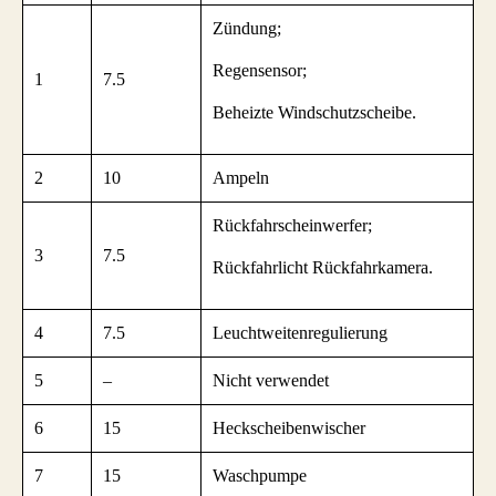
Zündung;
Regensensor;
1
7.5
Beheizte Windschutzscheibe.
2
10
Ampeln
Rückfahrscheinwerfer;
3
7.5
Rückfahrlicht Rückfahrkamera.
4
7.5
Leuchtweitenregulierung
5
–
Nicht verwendet
6
15
Heckscheibenwischer
7
15
Waschpumpe