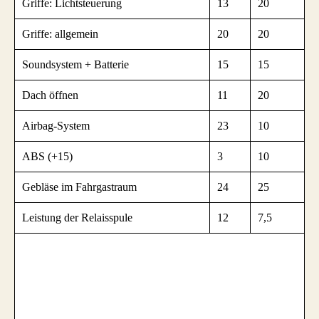
Griffe: Lichtsteuerung
13
20
Griffe: allgemein
20
20
Soundsystem + Batterie
15
15
Dach öffnen
11
20
Airbag-System
23
10
ABS (+15)
3
10
Gebläse im Fahrgastraum
24
25
Leistung der Relaisspule
12
7,5