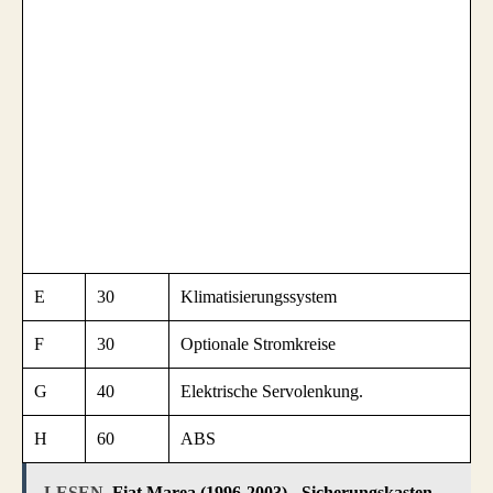
E
30
Klimatisierungssystem
F
30
Optionale Stromkreise
G
40
Elektrische Servolenkung.
H
60
ABS
LESEN
Fiat Marea (1996-2003) - Sicherungskasten