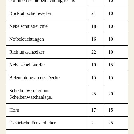
Nummernschildbeleuchtung rechts
5
10
Rückfahrscheinwerfer
21
10
Nebelschlussleuchte
18
10
Notbeleuchtungen
16
10
Richtungsanzeiger
22
10
Nebelscheinwerfer
19
15
Beleuchtung an der Decke
15
15
Scheibenwischer und
25
20
Scheibenwaschanlage.
Horn
17
15
Elektrische Fensterheber
2
25