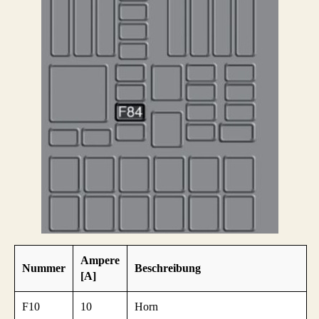
Ampere
Nummer
Beschreibung
[A]
F10
10
Horn