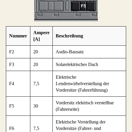
Ampere
Nummer
Beschreibung
[A]
F2
20
Audio-Bausatz
F3
20
Solarelektrisches Dach
Elektrische
F4
7,5
Lendenwirbelverstellung der
Vordersitze (Fahrerführung)
Vordersitz elektrisch verstellbar
F5
30
(Fahrerseite)
Elektrische Verstellung der
F6
7,5
Vordersitze (Fahrer- und