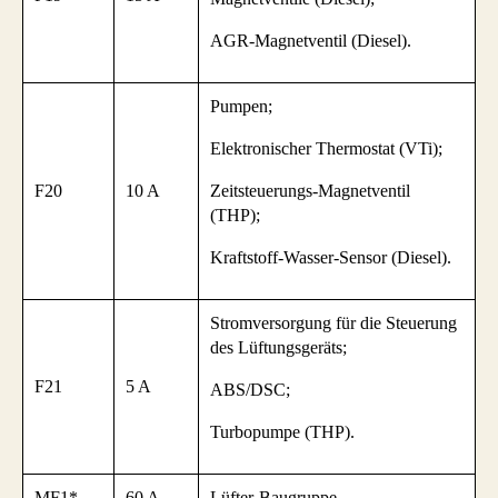
AGR-Magnetventil (Diesel).
Pumpen;
Elektronischer Thermostat (VTi);
F20
10 A
Zeitsteuerungs-Magnetventil
(THP);
Kraftstoff-Wasser-Sensor (Diesel).
Stromversorgung für die Steuerung
des Lüftungsgeräts;
F21
5 A
ABS/DSC;
Turbopumpe (THP).
MF1*
60 A
Lüfter-Baugruppe.