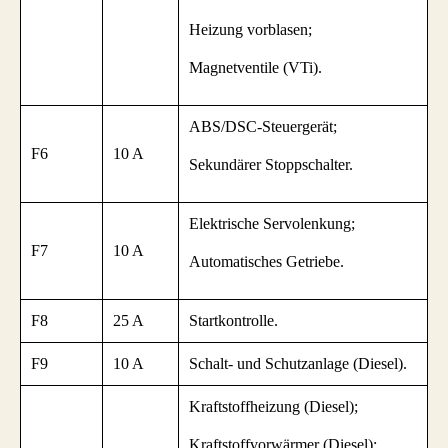
Heizung vorblasen;
Magnetventile (VTi).
ABS/DSC-Steuergerät;
F6
10 A
Sekundärer Stoppschalter.
Elektrische Servolenkung;
F7
10 A
Automatisches Getriebe.
F8
25 A
Startkontrolle.
F9
10 A
Schalt- und Schutzanlage (Diesel).
Kraftstoffheizung (Diesel);
Kraftstoffvorwärmer (Diesel);