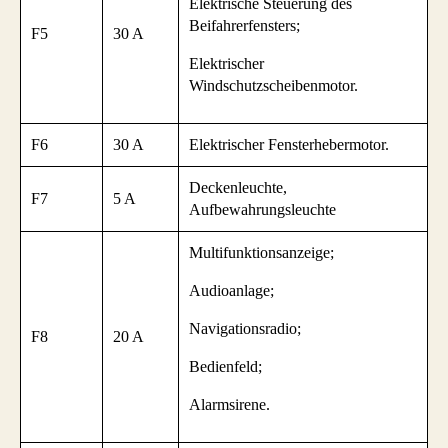
Elektrische Steuerung des
Beifahrerfensters;
F5
30 A
Elektrischer
Windschutzscheibenmotor.
F6
30 A
Elektrischer Fensterhebermotor.
Deckenleuchte,
F7
5 A
Aufbewahrungsleuchte
Multifunktionsanzeige;
Audioanlage;
Navigationsradio;
F8
20 A
Bedienfeld;
Alarmsirene.