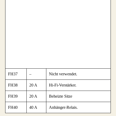
FH37
–
Nicht verwendet.
FH38
20 A
Hi-Fi-Verstärker.
FH39
20 A
Beheizte Sitze
FH40
40 A
Anhänger-Relais.