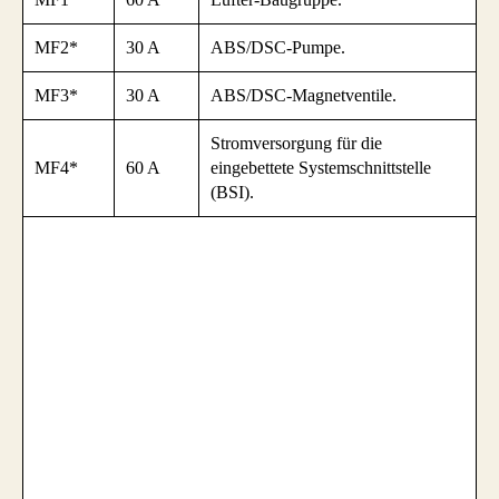
MF2*
30 A
ABS/DSC-Pumpe.
MF3*
30 A
ABS/DSC-Magnetventile.
Stromversorgung für die
MF4*
60 A
eingebettete Systemschnittstelle
(BSI).