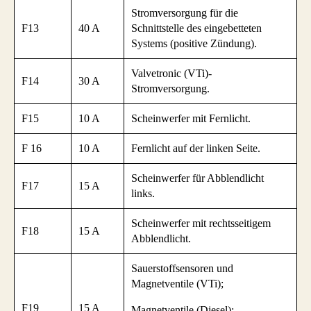
Stromversorgung für die
F13
40 A
Schnittstelle des eingebetteten
Systems (positive Zündung).
Valvetronic (VTi)-
F14
30 A
Stromversorgung.
F15
10 A
Scheinwerfer mit Fernlicht.
F 16
10 A
Fernlicht auf der linken Seite.
Scheinwerfer für Abblendlicht
F17
15 A
links.
Scheinwerfer mit rechtsseitigem
F18
15 A
Abblendlicht.
Sauerstoffsensoren und
Magnetventile (VTi);
F19
15 A
Magnetventile (Diesel);