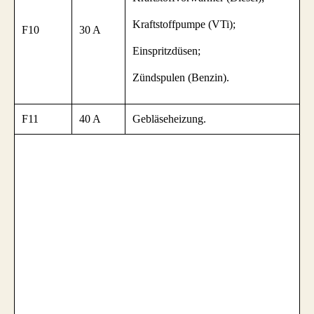
Kraftstoffpumpe (VTi);
F10
30 A
Einspritzdüsen;
Zündspulen (Benzin).
F11
40 A
Gebläseheizung.