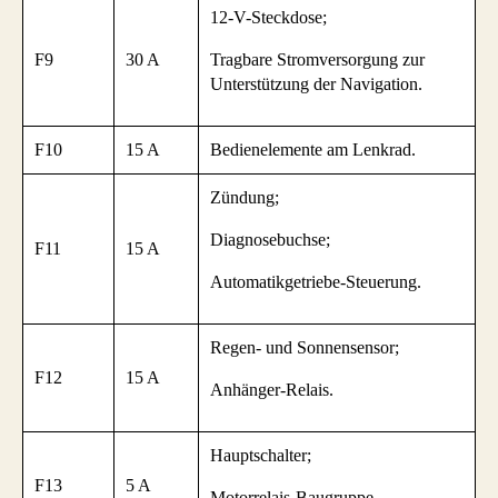
12-V-Steckdose;
F9
30 A
Tragbare Stromversorgung zur
Unterstützung der Navigation.
F10
15 A
Bedienelemente am Lenkrad.
Zündung;
Diagnosebuchse;
F11
15 A
Automatikgetriebe-Steuerung.
Regen- und Sonnensensor;
F12
15 A
Anhänger-Relais.
Hauptschalter;
F13
5 A
Motorrelais-Baugruppe.