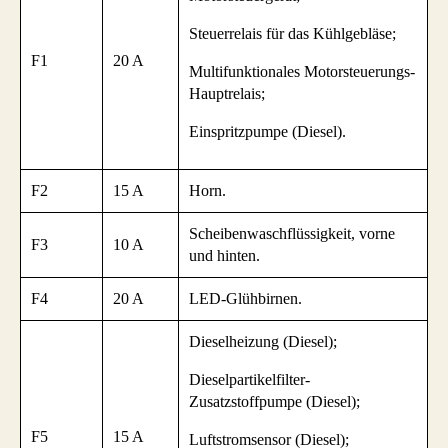
Steuerrelais für das Kühlgebläse;
F1
20 A
Multifunktionales Motorsteuerungs-
Hauptrelais;
Einspritzpumpe (Diesel).
F2
15 A
Horn.
Scheibenwaschflüssigkeit, vorne
F3
10 A
und hinten.
F4
20 A
LED-Glühbirnen.
Dieselheizung (Diesel);
Dieselpartikelfilter-
Zusatzstoffpumpe (Diesel);
F5
15 A
Luftstromsensor (Diesel);